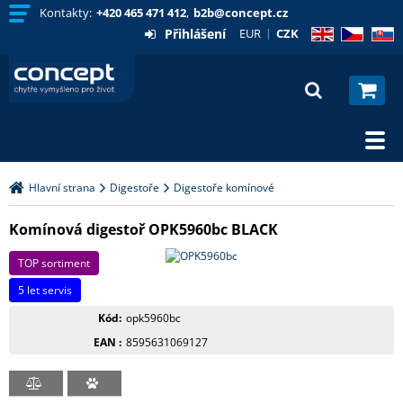
Kontakty:
+420 465 471 412
,
b2b@concept.cz
Přihlášení
EUR
CZK
EN
CZ
SK
Hlavní strana
Digestoře
Digestoře komínové
Komínová digestoř OPK5960bc BLACK
TOP sortiment
5 let servis
Kód
opk5960bc
EAN
8595631069127