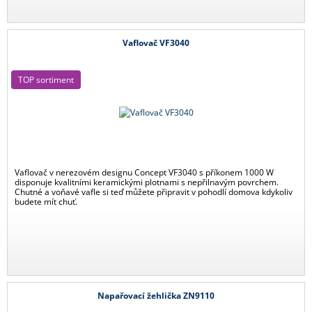
Vaflovač VF3040
TOP sortiment
Vaflovač v nerezovém designu Concept VF3040 s příkonem 1000 W
disponuje kvalitními keramickými plotnami s nepřilnavým povrchem.
Chutné a voňavé vafle si teď můžete připravit v pohodlí domova kdykoliv
budete mít chuť.
Napařovací žehlička ZN9110