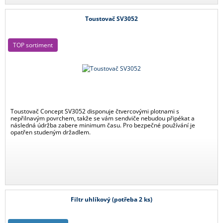
Toustovač SV3052
TOP sortiment
Toustovač Concept SV3052 disponuje čtvercovými plotnami s
nepřilnavým povrchem, takže se vám sendviče nebudou připékat a
následná údržba zabere minimum času. Pro bezpečné používání je
opatřen studeným držadlem.
Filtr uhlíkový (potřeba 2 ks)