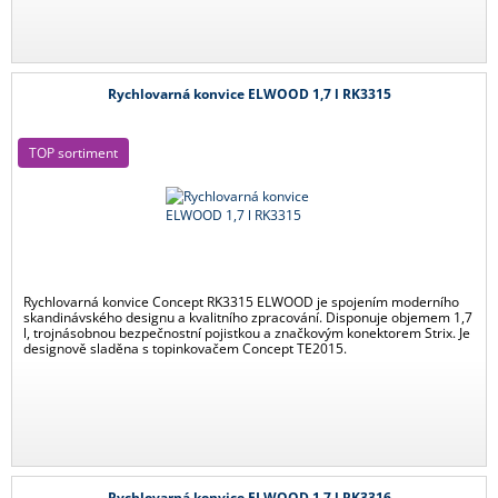
Rychlovarná konvice ELWOOD 1,7 l RK3315
TOP sortiment
Rychlovarná konvice Concept RK3315 ELWOOD je spojením moderního
skandinávského designu a kvalitního zpracování. Disponuje objemem 1,7
l, trojnásobnou bezpečnostní pojistkou a značkovým konektorem Strix. Je
designově sladěna s topinkovačem Concept TE2015.
Rychlovarná konvice ELWOOD 1,7 l RK3316