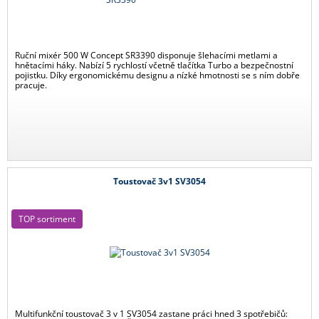
Ruční mixér 500 W Concept SR3390 disponuje šlehacími metlami a
hnětacími háky. Nabízí 5 rychlostí včetně tlačítka Turbo a bezpečnostní
pojistku. Díky ergonomickému designu a nízké hmotnosti se s ním dobře
pracuje.
Toustovač 3v1 SV3054
TOP sortiment
Multifunkční toustovač 3 v 1 SV3054 zastane práci hned 3 spotřebičů: