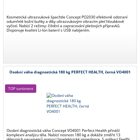
Kosmetická ultrazvuková špachtle Concept PO2030 efektivně odstraní
odumřelé kožní buňky a díky ultrazvukovým vibracím pleť hloubkově
vyčistí. Nabízí 2 režimy: čištění a zapracování pleťových přípravků.
Disponuje kvalitní Li-Ion baterií s USB nabíjením.
Osobní váha diagnostická 180 kg PERFECT HEALTH, černá VO4001
TOP sortiment
Osobní diagnostická váha Concept VO4001 Perfect Health přináší
komplexní analýzu těla. Nabízí nosnost 180 kg a dokáže změřit 13
tělesných parametrů pomocí bioelektrické impedance. S aplikací Feelfit