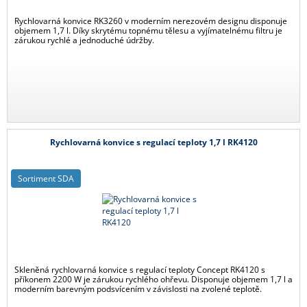
Rychlovarná konvice RK3260 v moderním nerezovém designu disponuje
objemem 1,7 l. Díky skrytému topnému tělesu a vyjímatelnému filtru je
zárukou rychlé a jednoduché údržby.
Rychlovarná konvice s regulací teploty 1,7 l RK4120
Sortiment SDA
Skleněná rychlovarná konvice s regulací teploty Concept RK4120 s
příkonem 2200 W je zárukou rychlého ohřevu. Disponuje objemem 1,7 l a
moderním barevným podsvícením v závislosti na zvolené teplotě.