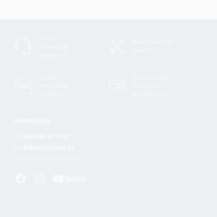
Pečující
Vlastní a rychlý
zákaznická
servis
podpora
Chytře
Česká značka
vymyšlené
s vlastními
výrobky
prodejnami
Kontakty
T:
+420 465 471 412
M:
b2b@concept.cz
Po-Pá:
7.00-15.30 hodin