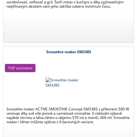
sendvičovač, vaflovač a gril. Šetří místo v kuchyni a díky vyjímatelným
nepřilnavým deskám vám jeho údržba zabere minimum času.
Smoothie maker SM3385
TOP sortiment
Smoothie maker ACTIVE SMOOTHIE Concept SM3385 s příkonem 500 W
umixuje díky své síle jemné a sametové smoothie. V základní výbavě
najdete černou a bílou láhev o objemu 570 ml a menší, 400 ml. Smoothie
maker i láhve můžete vybírat z 6 barevných variant.