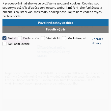
K provozování našeho webu využíváme takzvané cookies. Cookies jsou
soubory sloužící k přizpůsobení obsahu webu, k měření jeho funkčnosti a
obecně k zajištění vaší maximální spokojenosti. Dejte nám vědět o svých
preferencích.
Povolit všechny cookies
Napěňovač mléka nerezový NORDIC černý NM4101
Povolit výběr
Nutné
Preferenční
Statistické
Marketingové
Zobrazit
TOP sortiment
detaily
Neklasifikované
Napěňovač mléka Concept NM4101 s příkonem 500 W nabízí 3 provozní
režimy a 2 vyměnitelné metly. Je vhodný na přípravu Latté, Cappucina,
Frappé i horké čokolády. Disponuje kvalitním konektorem STRIX a
vnitřním nepřilnavým povrchem pro snadnou údržbu.