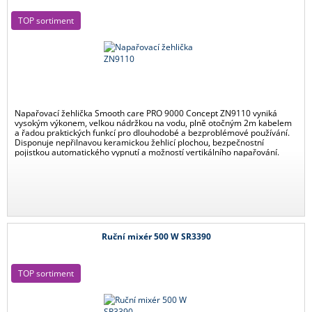
TOP sortiment
Napařovací žehlička Smooth care PRO 9000 Concept ZN9110 vyniká
vysokým výkonem, velkou nádržkou na vodu, plně otočným 2m kabelem
a řadou praktických funkcí pro dlouhodobé a bezproblémové používání.
Disponuje nepřilnavou keramickou žehlicí plochou, bezpečnostní
pojistkou automatického vypnutí a možností vertikálního napařování.
Ruční mixér 500 W SR3390
TOP sortiment