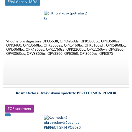
Příslušenství MDA
Vhodné pro digestoře OPO5538, OPK4960ds, OPK5860bc, OPK3590ss,
OPK3460, OPK3560bc, OPK3560ss, OPK5160bc, OPK5160wh, OPK5960bc,
OPI5060bc, OPK4860ss, OPK2760ss, OPK2260bc, OPK2260wh, OPV3860,
OPV3860ds, OPV3860bc, OPV3890, OPI3060, OPI3060bc, OPI3075
Kosmetická ultrazvuková špachtle PERFECT SKIN PO2030
TOP sortiment