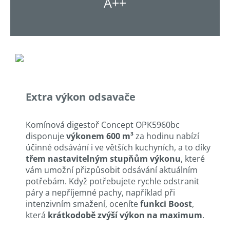
A++
Extra výkon odsavače
Komínová digestoř Concept OPK5960bc
disponuje
výkonem 600 m³
za hodinu nabízí
účinné odsávání i ve větších kuchyních, a to díky
třem nastavitelným stupňům výkonu
, které
vám umožní přizpůsobit odsávání aktuálním
potřebám. Když potřebujete rychle odstranit
páry a nepříjemné pachy, například při
intenzivním smažení, oceníte
funkci Boost
,
která
krátkodobě zvýší výkon na maximum
.