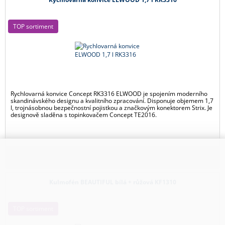
TOP sortiment
Rychlovarná konvice Concept RK3316 ELWOOD je spojením moderního
skandinávského designu a kvalitního zpracování. Disponuje objemem 1,7
l, trojnásobnou bezpečnostní pojistkou a značkovým konektorem Strix. Je
designově sladěna s topinkovačem Concept TE2016.
Kulmofén BEAUTIFUL bílá + růžová KF1310
TOP sortiment