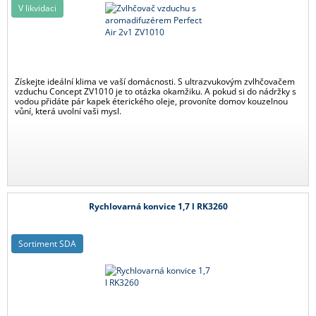
V likvidaci
Získejte ideální klima ve vaší domácnosti. S ultrazvukovým zvlhčovačem
vzduchu Concept ZV1010 je to otázka okamžiku. A pokud si do nádržky s
vodou přidáte pár kapek éterického oleje, provoníte domov kouzelnou
vůní, která uvolní vaši mysl.
Rychlovarná konvice 1,7 l RK3260
Sortiment SDA