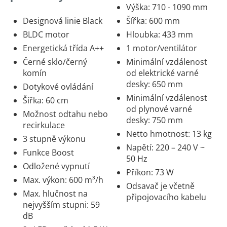
Výška: 710 - 1090 mm
Designová linie Black
Šířka: 600 mm
BLDC motor
Hloubka: 433 mm
Energetická třída A++
1 motor/ventilátor
Černé sklo/černý
Minimální vzdálenost
komín
od elektrické varné
desky: 650 mm
Dotykové ovládání
Minimální vzdálenost
Šířka: 60 cm
od plynové varné
Možnost odtahu nebo
desky: 750 mm
recirkulace
Netto hmotnost: 13 kg
3 stupně výkonu
Napětí: 220 – 240 V ~
Funkce Boost
50 Hz
Odložené vypnutí
Příkon: 73 W
Max. výkon: 600 m³/h
Odsavač je včetně
Max. hlučnost na
připojovacího kabelu
nejvyšším stupni: 59
dB