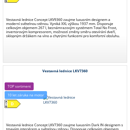
Vestavná lednice Concept LKV9360 zaujme luxusním designem a
moderní světelnou stěnou. Vyniká XXL výškou 1937 mm. Disponuje
celkovým objemem 267 l, beznámrazovým systémem Total No Frost,
invertorovým kompresorem, možností změny směru otevírání dveří,
sklopným držákem na víno a chytrými funkcemi pro komfortní obsluhu.
Vestavná lednice LKV7360
TOP sortiment
10 let záruka na motor
D
Vestavná lednice Concept LKV7360 zaujme luxusním Dark IN designem s
tmavým interiérem a světelnou stěnou. Disponuje celkovým objemem