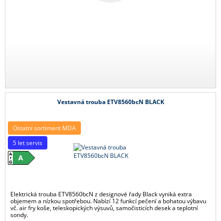
Vestavná trouba ETV8560bcN BLACK
Ostatní sortiment MDA
5 let servis
A
Elektrická trouba ETV8560bcN z designové řady Black vyniká extra
objemem a nízkou spotřebou. Nabízí 12 funkcí pečení a bohatou výbavu
vč. air fry koše, teleskopických výsuvů, samočisticích desek a teplotní
sondy.