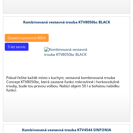
Kombinovaná vestavná trouba KTV8050bc BLACK
Ostatní sortiment MDA
5 let servis
Pokud řešíte každé místo v kuchyni, vestavná kombinovaná trouba
Concept KTV8050bc, která zastane funkci mikrovlnné i horkovzdušné
trouby, bude tou pravou volbou. Nabízí objem 50 l a bohatou nabídku
funkcí.
Kombinovaná vestavná trouba KTV4544 SINFONIA