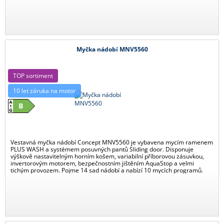
Myčka nádobí MNV5560
TOP sortiment
10 let záruka na motor
B
Vestavná myčka nádobí Concept MNV5560 je vybavena mycím ramenem
PLUS WASH a systémem posuvných pantů Sliding door. Disponuje
výškově nastavitelným horním košem, variabilní příborovou zásuvkou,
invertorovým motorem, bezpečnostním jištěním AquaStop a velmi
tichým provozem. Pojme 14 sad nádobí a nabízí 10 mycích programů.