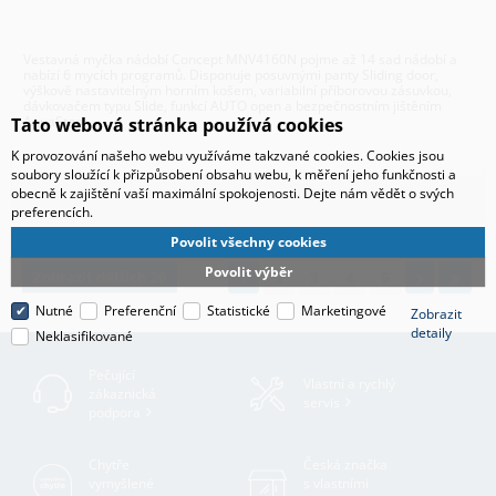
Vestavná myčka nádobí Concept MNV4160N pojme až 14 sad nádobí a
nabízí 6 mycích programů. Disponuje posuvnými panty Sliding door,
výškově nastavitelným horním košem, variabilní příborovou zásuvkou,
dávkovačem typu Slide, funkcí AUTO open a bezpečnostním jištěním
AquaStop.
Tato webová stránka používá cookies
K provozování našeho webu využíváme takzvané cookies. Cookies jsou
soubory sloužící k přizpůsobení obsahu webu, k měření jeho funkčnosti a
obecně k zajištění vaší maximální spokojenosti. Dejte nám vědět o svých
preferencích.
Povolit všechny cookies
Povolit výběr
Zobrazit dalších 20
1
2
3
4
5
Nutné
Preferenční
Statistické
Marketingové
Zobrazit
detaily
Neklasifikované
Pečující
Vlastní a rychlý
zákaznická
servis
podpora
Chytře
Česká značka
vymyšlené
s vlastními