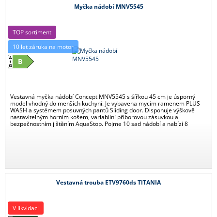
Myčka nádobí MNV5545
TOP sortiment
10 let záruka na motor
B
Vestavná myčka nádobí Concept MNV5545 s šířkou 45 cm je úsporný
model vhodný do menších kuchyní. Je vybavena mycím ramenem PLUS
WASH a systémem posuvných pantů Sliding door. Disponuje výškově
nastavitelným horním košem, variabilní příborovou zásuvkou a
bezpečnostním jištěním AquaStop. Pojme 10 sad nádobí a nabízí 8
mycích programů.
Vestavná trouba ETV9760ds TITANIA
V likvidaci