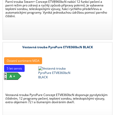
Parní trouba Steam+ Concept ETV8960bcN nabízí 12 funkcí pečení a
parní režim pro zdravý a rychlý způsob přípravy pokrmů. Je vybavena
teplotní sondou, teleskopickými výsuvy, fukcí rychlého předehřevu a
automatickými programy. Vyniká jednoduchou údržbou pomocí parního
čištění.
Vestavná trouba PyroPure ETV8360bcN BLACK
Ostatní sortiment MDA
5 let servis
A +
Vestavná trouba PyroPure Concept ETV8360bcN disponuje pyrolytickým
čištěním, 12 programy pečení, teplotní sondou, teleskopickými výsuvy,
extra objemem 72 l a tlumeným dovíráním dveří.