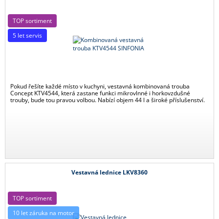
TOP sortiment
5 let servis
Pokud řešíte každé místo v kuchyni, vestavná kombinovaná trouba
Concept KTV4544, která zastane funkci mikrovlnné i horkovzdušné
trouby, bude tou pravou volbou. Nabízí objem 44 l a široké příslušenství.
Vestavná lednice LKV8360
TOP sortiment
10 let záruka na motor