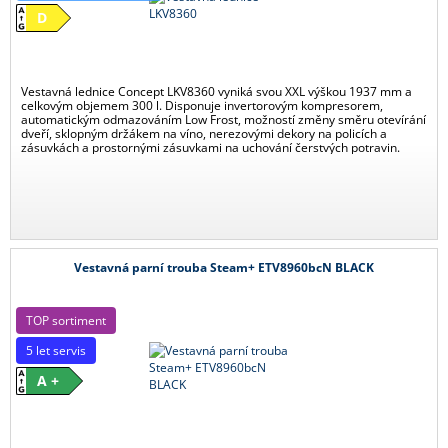
D
Vestavná lednice Concept LKV8360 vyniká svou XXL výškou 1937 mm a
celkovým objemem 300 l. Disponuje invertorovým kompresorem,
automatickým odmazováním Low Frost, možností změny směru otevírání
dveří, sklopným držákem na víno, nerezovými dekory na policích a
zásuvkách a prostornými zásuvkami na uchování čerstvých potravin.
Vestavná parní trouba Steam+ ETV8960bcN BLACK
TOP sortiment
5 let servis
A +