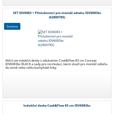
SET IDV6083 + Příslušenství pro montáž odtahu IDV6083bc
(62800785)
sestava
Akční set indukční desky s odsáváním Cook&Flow 83 cm Concept
IDV6083bc BLACK a sady pro recirkulaci, která slouží pro montáž odtahu
do země nebo soklu kuchyňské linky.
Indukční deska Cook&Flow 83 cm IDV6083bc