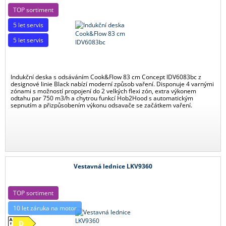
TOP sortiment
5 let servis
5 let servis
Indukční deska s odsáváním Cook&Flow 83 cm Concept IDV6083bc z
designové linie Black nabízí moderní způsob vaření. Disponuje 4 varnými
zónami s možností propojení do 2 velkých flexi zón, extra výkonem
odtahu par 750 m3/h a chytrou funkcí Hob2Hood s automatickým
sepnutím a přizpůsobením výkonu odsavače se začátkem vaření.
Vestavná lednice LKV9360
TOP sortiment
10 let záruka na motor
D