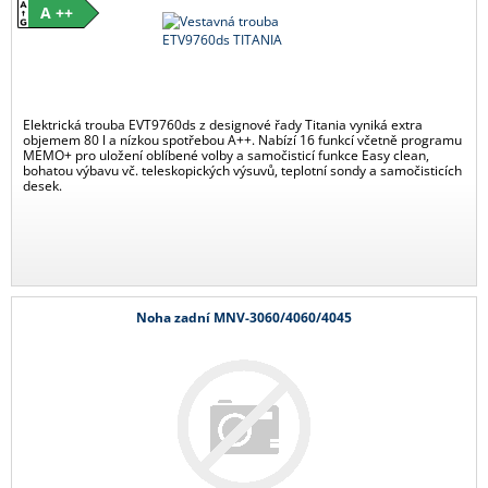
A ++
Elektrická trouba EVT9760ds z designové řady Titania vyniká extra
objemem 80 l a nízkou spotřebou A++. Nabízí 16 funkcí včetně programu
MEMO+ pro uložení oblíbené volby a samočisticí funkce Easy clean,
bohatou výbavu vč. teleskopických výsuvů, teplotní sondy a samočisticích
desek.
Noha zadní MNV-3060/4060/4045