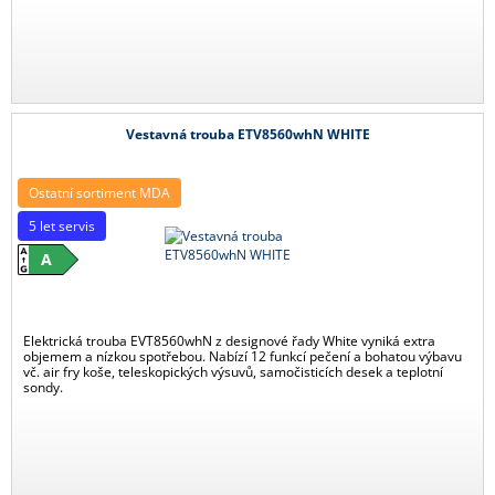
Vestavná trouba ETV8560whN WHITE
Ostatní sortiment MDA
5 let servis
A
Elektrická trouba EVT8560whN z designové řady White vyniká extra
objemem a nízkou spotřebou. Nabízí 12 funkcí pečení a bohatou výbavu
vč. air fry koše, teleskopických výsuvů, samočisticích desek a teplotní
sondy.