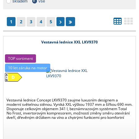
skladem
vše
1
2
3
4
5
Vestavná lednice XXL LKV9370
TOP sortiment
10 let záruka na motor
D
Vestavná lednice Concept LKV9370 zaujme luxusním designem a
moderní světelnou stěnou. Vyniká XXL výškou 1937 mm a šířkou 690 mm.
Disponuje celkovým objemem 341 l, beznámrazovým systémem Total
No Frost, invertorovým kompresorem, možností změny směru otevírání
dveří, dřevěným držákem na víno a chytrými funkcemi pro komfortní
obsluhu.