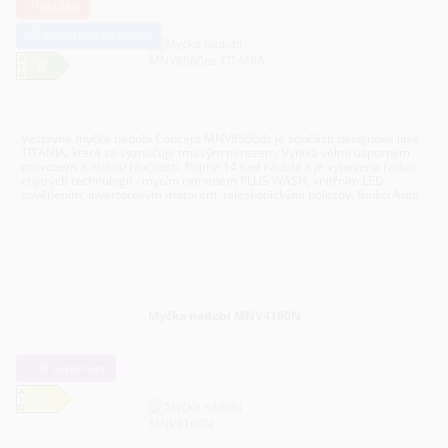
V likvidaci
10 let záruka na motor
B
Vestavná myčka nádobí Concept MNV8560ds je součástí designové linie
TITANIA, která se vyznačuje tmavým nerezem. Vyniká velmi úsporným
provozem a nízkou hlučností. Pojme 14 sad nádobí a je vybavena řadou
chytrých technologií - mycím ramenem PLUS WASH, vnitřním LED
osvětlením, invertorovým motorem, teleskopickými pojezdy, funkcí Auto
open a bezpečnostním systémem AquaStop.
Myčka nádobí MNV4160N
TOP sortiment
D