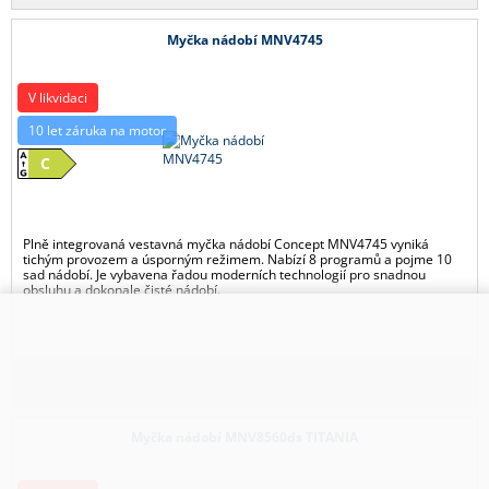
Myčka nádobí MNV4745
V likvidaci
10 let záruka na motor
C
Plně integrovaná vestavná myčka nádobí Concept MNV4745 vyniká
tichým provozem a úsporným režimem. Nabízí 8 programů a pojme 10
sad nádobí. Je vybavena řadou moderních technologií pro snadnou
obsluhu a dokonale čisté nádobí.
Myčka nádobí MNV8560ds TITANIA