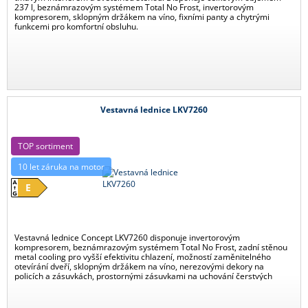
237 l, beznámrazovým systémem Total No Frost, invertorovým
kompresorem, sklopným držákem na víno, fixními panty a chytrými
funkcemi pro komfortní obsluhu.
Vestavná lednice LKV7260
TOP sortiment
10 let záruka na motor
E
Vestavná lednice Concept LKV7260 disponuje invertorovým
kompresorem, beznámrazovým systémem Total No Frost, zadní stěnou
metal cooling pro vyšší efektivitu chlazení, možností zaměnitelného
otevírání dveří, sklopným držákem na víno, nerezovými dekory na
policích a zásuvkách, prostornými zásuvkami na uchování čerstvých
potravin a dalšími chytrými funkcemi pro snadnou obsluhu.