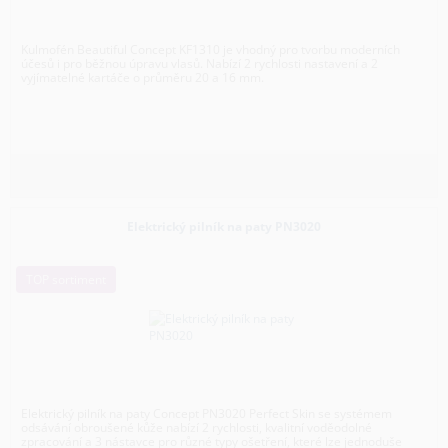
Kulmofén Beautiful Concept KF1310 je vhodný pro tvorbu moderních
účesů i pro běžnou úpravu vlasů. Nabízí 2 rychlosti nastavení a 2
vyjímatelné kartáče o průměru 20 a 16 mm.
Elektrický pilník na paty PN3020
TOP sortiment
Elektrický pilník na paty Concept PN3020 Perfect Skin se systémem
odsávání obroušené kůže nabízí 2 rychlosti, kvalitní voděodolné
zpracování a 3 nástavce pro různé typy ošetření, které lze jednoduše