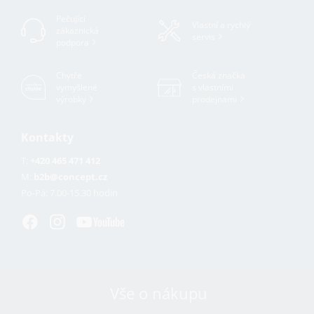
Pečující
Vlastní a rychlý
zákaznická
servis
podpora
Chytře
Česká značka
vymyšlené
s vlastními
výrobky
prodejnami
Kontakty
T:
+420 465 471 412
M:
b2b@concept.cz
Po-Pá:
7.00-15.30 hodin
Vše o nákupu