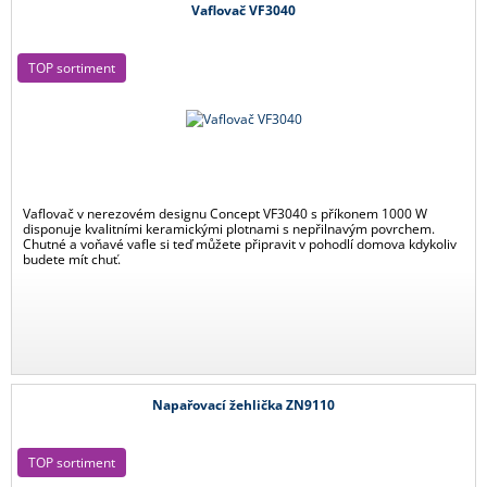
Vaflovač VF3040
TOP sortiment
Vaflovač v nerezovém designu Concept VF3040 s příkonem 1000 W
disponuje kvalitními keramickými plotnami s nepřilnavým povrchem.
Chutné a voňavé vafle si teď můžete připravit v pohodlí domova kdykoliv
budete mít chuť.
Napařovací žehlička ZN9110
TOP sortiment