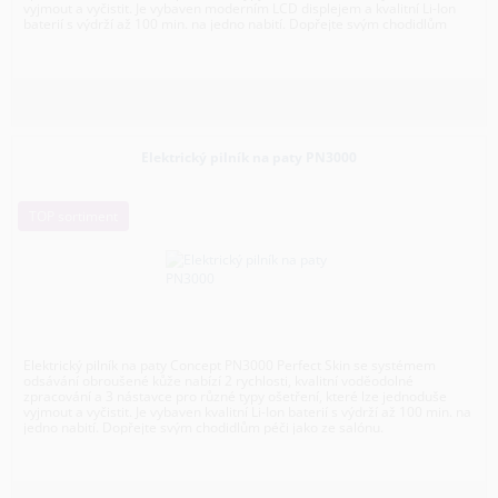
vyjmout a vyčistit. Je vybaven moderním LCD displejem a kvalitní Li-Ion
baterií s výdrží až 100 min. na jedno nabití. Dopřejte svým chodidlům
péči jako ze salónu.
Elektrický pilník na paty PN3000
TOP sortiment
Elektrický pilník na paty Concept PN3000 Perfect Skin se systémem
odsávání obroušené kůže nabízí 2 rychlosti, kvalitní voděodolné
zpracování a 3 nástavce pro různé typy ošetření, které lze jednoduše
vyjmout a vyčistit. Je vybaven kvalitní Li-Ion baterií s výdrží až 100 min. na
jedno nabití. Dopřejte svým chodidlům péči jako ze salónu.