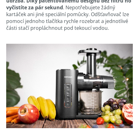
údržba. Díky patentovanému designu bez filtru ho
vyčistíte za pár sekund
. Nepotřebujete žádný
kartáček ani jiné speciální pomůcky. Odšťavňovač lze
pomocí jednoho tlačítka rychle rozebrat a jednotlivé
části stačí propláchnout pod tekoucí vodou.