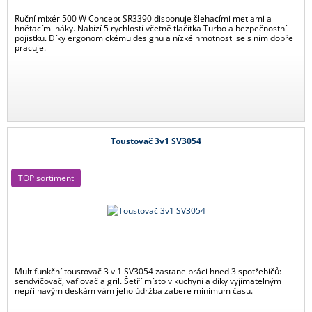
Ruční mixér 500 W Concept SR3390 disponuje šlehacími metlami a
hnětacími háky. Nabízí 5 rychlostí včetně tlačítka Turbo a bezpečnostní
pojistku. Díky ergonomickému designu a nízké hmotnosti se s ním dobře
pracuje.
Toustovač 3v1 SV3054
TOP sortiment
Multifunkční toustovač 3 v 1 SV3054 zastane práci hned 3 spotřebičů:
sendvičovač, vaflovač a gril. Šetří místo v kuchyni a díky vyjímatelným
nepřilnavým deskám vám jeho údržba zabere minimum času.