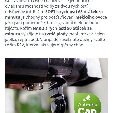
Odšťavňovač LO3000 nabízí velice jednoduché
ovládání s možností volby ze dvou rychlostí
odšťavňování. Režim
SOFT s rychlostí 65 otáček za
minutu
je vhodný pro odšťavňování
měkkého ovoce
jako jsou pomeranče, hrozny, vodní meloun nebo
rajčata. Režim
HARD s rychlostí 80 otáček za
minutu
využijete na
tvrdé plody
, např. mrkev, celer,
jablka, řepu apod. V případě zaseknuté dužiny zvolte
režim REV, kterým aktivujete zpětný chod.