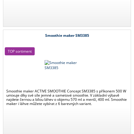
Smoothie maker SM3385
TOP sortiment
Smoothie maker ACTIVE SMOOTHIE Concept SM3385 s příkonem 500 W
umixuje díky své síle jemné a sametové smoothie. V základní výbavě
najdete černou a bílou láhev o objemu 570 ml a menší, 400 ml. Smoothie
maker i láhve můžete vybírat z 6 barevných variant.