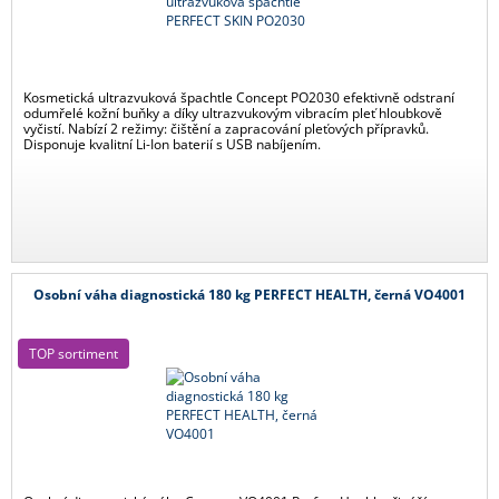
Kosmetická ultrazvuková špachtle Concept PO2030 efektivně odstraní
odumřelé kožní buňky a díky ultrazvukovým vibracím pleť hloubkově
vyčistí. Nabízí 2 režimy: čištění a zapracování pleťových přípravků.
Disponuje kvalitní Li-Ion baterií s USB nabíjením.
Osobní váha diagnostická 180 kg PERFECT HEALTH, černá VO4001
TOP sortiment