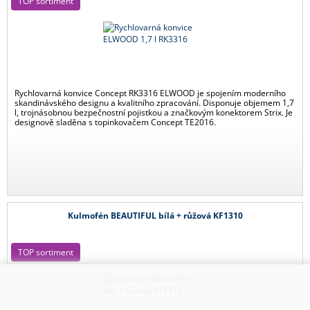
TOP sortiment
Rychlovarná konvice Concept RK3316 ELWOOD je spojením moderního
skandinávského designu a kvalitního zpracování. Disponuje objemem 1,7
l, trojnásobnou bezpečnostní pojistkou a značkovým konektorem Strix. Je
designově sladěna s topinkovačem Concept TE2016.
Kulmofén BEAUTIFUL bílá + růžová KF1310
TOP sortiment