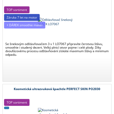
TOP sortiment
Záruka 7 let na motor
+ DÁREK smoothie maker
Se šnekovým odšťavňovačem 3 v 1 LO7067 připravíte čerstvou šťávu,
smoothie i studený dezert. Velký plnicí otvor pojme i celé plody. Díky
dvoufázovému procesu odšťavňování získáte maximum šťávy a minimum
odpadu.
Kosmetická ultrazvuková špachtle PERFECT SKIN PO2030
TOP sortiment