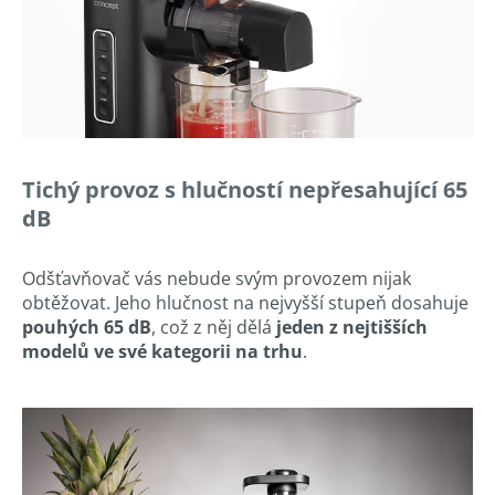
Tichý provoz s hlučností nepřesahující 65
dB
Odšťavňovač vás nebude svým provozem nijak
obtěžovat. Jeho hlučnost na nejvyšší stupeň dosahuje
pouhých 65 dB
, což z něj dělá
jeden z nejtišších
modelů ve své kategorii na trhu
.