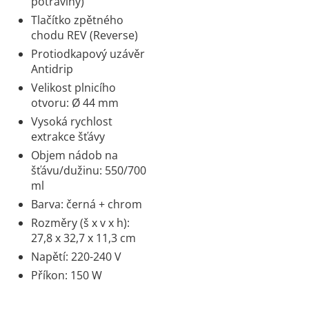
potraviny)
Tlačítko zpětného
chodu REV (Reverse)
Protiodkapový uzávěr
Antidrip
Velikost plnicího
otvoru: Ø 44 mm
Vysoká rychlost
extrakce šťávy
Objem nádob na
šťávu/dužinu: 550/700
ml
Barva: černá + chrom
Rozměry (š x v x h):
27,8 x 32,7 x 11,3 cm
Napětí: 220-240 V
Příkon: 150 W