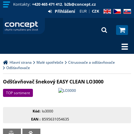
Kontakty:
+420 465 471 412
,
b2b@concept.cz
Přihlášení
EUR
CZK
EN
CZ
SK
Hlavní strana
Malé spotřebiče
Citrusovače a odšťavňovače
Odšťavňovače
Odšťavňovač šnekový EASY CLEAN LO3000
TOP sortiment
Kód
lo3000
EAN
8595631054635