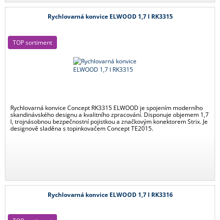
Rychlovarná konvice ELWOOD 1,7 l RK3315
TOP sortiment
Rychlovarná konvice Concept RK3315 ELWOOD je spojením moderního
skandinávského designu a kvalitního zpracování. Disponuje objemem 1,7
l, trojnásobnou bezpečnostní pojistkou a značkovým konektorem Strix. Je
designově sladěna s topinkovačem Concept TE2015.
Rychlovarná konvice ELWOOD 1,7 l RK3316