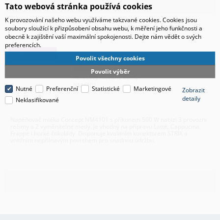
Tato webová stránka používá cookies
K provozování našeho webu využíváme takzvané cookies. Cookies jsou
Napěňovač mléka nerezový NORDIC černý NM4101
soubory sloužící k přizpůsobení obsahu webu, k měření jeho funkčnosti a
obecně k zajištění vaší maximální spokojenosti. Dejte nám vědět o svých
preferencích.
TOP sortiment
Povolit všechny cookies
Povolit výběr
Nutné
Preferenční
Statistické
Marketingové
Zobrazit
detaily
Neklasifikované
Napěňovač mléka Concept NM4101 s příkonem 500 W nabízí 3 provozní
režimy a 2 vyměnitelné metly. Je vhodný na přípravu Latté, Cappucina,
Frappé i horké čokolády. Disponuje kvalitním konektorem STRIX a
vnitřním nepřilnavým povrchem pro snadnou údržbu.