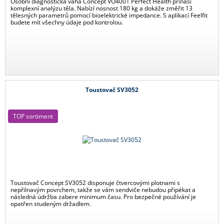
Osobní diagnostická váha Concept VO4001 Perfect Health přináší
komplexní analýzu těla. Nabízí nosnost 180 kg a dokáže změřit 13
tělesných parametrů pomocí bioelektrické impedance. S aplikací Feelfit
budete mít všechny údaje pod kontrolou.
Toustovač SV3052
TOP sortiment
Toustovač Concept SV3052 disponuje čtvercovými plotnami s
nepřilnavým povrchem, takže se vám sendviče nebudou připékat a
následná údržba zabere minimum času. Pro bezpečné používání je
opatřen studeným držadlem.