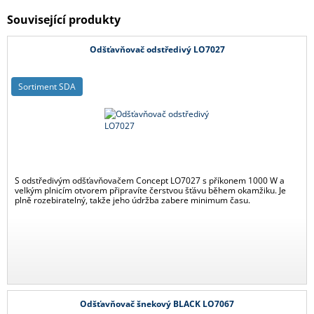
Související produkty
Odšťavňovač odstředivý LO7027
Sortiment SDA
S odstředivým odšťavňovačem Concept LO7027 s příkonem 1000 W a
velkým plnicím otvorem připravíte čerstvou šťávu během okamžiku. Je
plně rozebiratelný, takže jeho údržba zabere minimum času.
Odšťavňovač šnekový BLACK LO7067