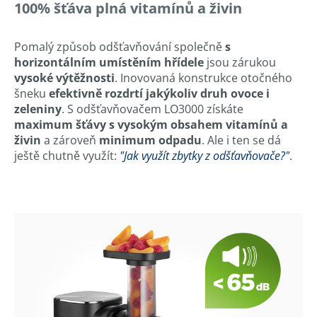
100% šťáva plná vitamínů a živin
Pomalý způsob odšťavňování společně
s
horizontálním umístěním hřídele
jsou zárukou
vysoké výtěžnosti
. Inovovaná konstrukce otočného
šneku
efektivně rozdrtí jakýkoliv druh ovoce i
zeleniny
. S odšťavňovačem LO3000 získáte
maximum šťávy s vysokým obsahem vitamínů a
živin
a zároveň
minimum odpadu
. Ale i ten se dá
ještě chutně využít:
"Jak využít zbytky z odšťavňovače?"
.