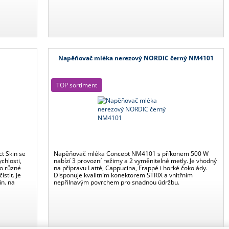
Napěňovač mléka nerezový NORDIC černý NM4101
TOP sortiment
ct Skin se
Napěňovač mléka Concept NM4101 s příkonem 500 W
chlosti,
nabízí 3 provozní režimy a 2 vyměnitelné metly. Je vhodný
ro různé
na přípravu Latté, Cappucina, Frappé i horké čokolády.
stit. Je
Disponuje kvalitním konektorem STRIX a vnitřním
in. na
nepřilnavým povrchem pro snadnou údržbu.
o ze