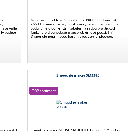
 s
Napařovací žehlička Smooth care PRO 9000 Concept
ckými
ZN9110 vyniká vysokým výkonem, velkou nádržkou na
ňavé vafle
vodu, plně otočným 2m kabelem a řadou praktických
liv budete
funkcí pro dlouhodobé a bezproblémové používání.
Disponuje nepřilnavou keramickou žehlicí plochou,
bezpečnostní pojistkou automatického vypnutí a možností
vertikálního napařování.
Smoothie maker SM3385
TOP sortiment
ráci hned 3
Smoothie maker ACTIVE SMOOTHIE Concept SM3385 s