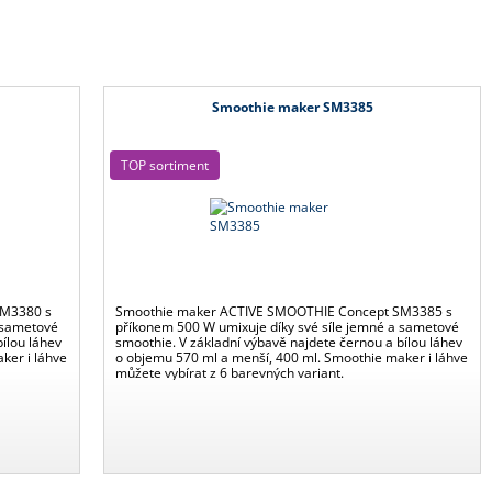
Smoothie maker SM3385
TOP sortiment
SM3380 s
Smoothie maker ACTIVE SMOOTHIE Concept SM3385 s
 sametové
příkonem 500 W umixuje díky své síle jemné a sametové
ílou láhev
smoothie. V základní výbavě najdete černou a bílou láhev
ker i láhve
o objemu 570 ml a menší, 400 ml. Smoothie maker i láhve
můžete vybírat z 6 barevných variant.