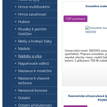
Smoothie mak
Hrnce multifunkční
Hrnce zavařovací
TOP sortiment
Hubice
Kluzáky k parním
čističům
Metly a hnětací háky
Nádobí
Univerzální mixér SM3393 zasta
spotřebičů. Připraví smoothie,
Nádoby a víka
naseká ořechy, maso, nadrtí led
koření. S příkonem 700 W zvládn
Napařovače oděvů
Nástavce k mixérům
Nástavce k vlasové
technice
Nerezové konvice
Kosmetická ultrazvuková š
Ostatní
PO203
Ostatní příslušenství