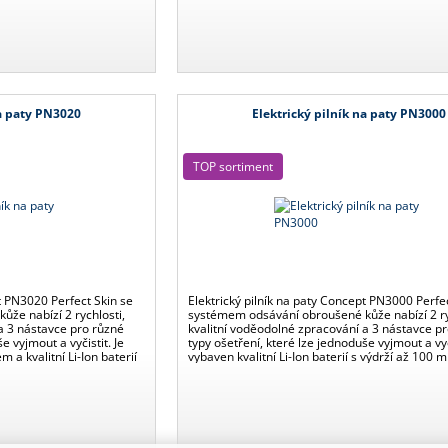
na paty PN3020
Elektrický pilník na paty PN3000
TOP sortiment
pt PN3020 Perfect Skin se
Elektrický pilník na paty Concept PN3000 Perfe
že nabízí 2 rychlosti,
systémem odsávání obroušené kůže nabízí 2 ry
a 3 nástavce pro různé
kvalitní voděodolné zpracování a 3 nástavce p
e vyjmout a vyčistit. Je
typy ošetření, které lze jednoduše vyjmout a vyči
a kvalitní Li-Ion baterií
vybaven kvalitní Li-Ion baterií s výdrží až 100 m
bití. Dopřejte svým
jedno nabití. Dopřejte svým chodidlům péči jak
salónu.