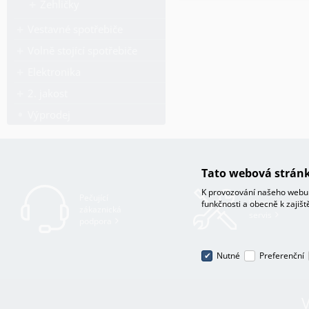
Žehličky
Vestavné spotřebiče
Volně stojící spotřebiče
Elektronika
2. jakost
Výprodej
Tato webová stránk
K provozování našeho webu 
Pečující
Vlastní a rychlý
funkčnosti a obecně k zajiš
zákaznická
servis
podpora
Nutné
Preferenční