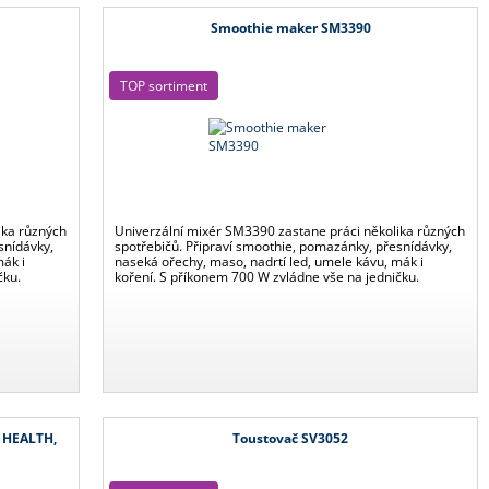
Smoothie maker SM3390
TOP sortiment
ika různých
Univerzální mixér SM3390 zastane práci několika různých
snídávky,
spotřebičů. Připraví smoothie, pomazánky, přesnídávky,
mák i
naseká ořechy, maso, nadrtí led, umele kávu, mák i
čku.
koření. S příkonem 700 W zvládne vše na jedničku.
T HEALTH,
Toustovač SV3052