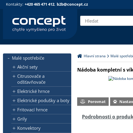
Kontakty:
+420 465 471 412
,
b2b@concept.cz
Hlavní strana
Malé spotřeb
Malé spotřebiče
Akční sety
Nádoba kompletní s vík
Citrusovače a
odšťavňovače
Elektrické hrnce
Elektrické podušky a boty
Porovnat
Nasta
Fritovací hrnce
Podrobnosti o produ
Grily
Konvektory