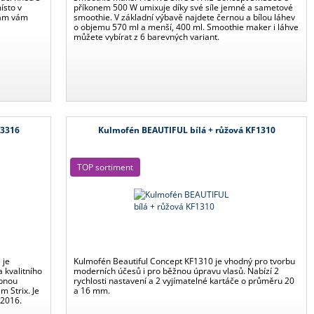
ísto v
příkonem 500 W umixuje díky své síle jemné a sametové
kám vám
smoothie. V základní výbavě najdete černou a bílou láhev
o objemu 570 ml a menší, 400 ml. Smoothie maker i láhve
můžete vybírat z 6 barevných variant.
K3316
Kulmofén BEAUTIFUL bílá + růžová KF1310
TOP sortiment
 je
Kulmofén Beautiful Concept KF1310 je vhodný pro tvorbu
 kvalitního
moderních účesů i pro běžnou úpravu vlasů. Nabízí 2
obnou
rychlosti nastavení a 2 vyjímatelné kartáče o průměru 20
 Strix. Je
a 16 mm.
E2016.