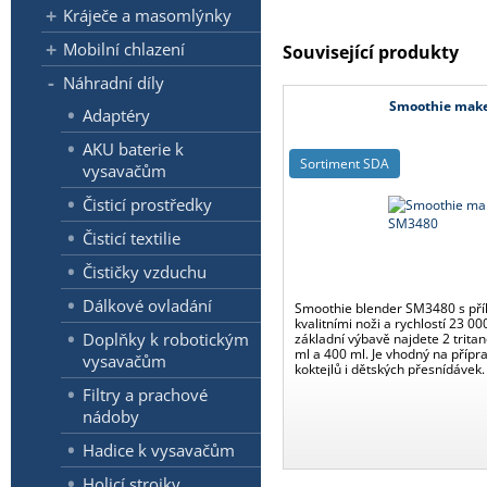
Kráječe a masomlýnky
Mobilní chlazení
Související produkty
Náhradní díly
Smoothie mak
Adaptéry
AKU baterie k
Sortiment SDA
vysavačům
Čisticí prostředky
Čisticí textilie
Čističky vzduchu
Dálkové ovladání
Smoothie blender SM3480 s př
kvalitními noži a rychlostí 23 0
Doplňky k robotickým
základní výbavě najdete 2 trit
ml a 400 ml. Je vhodný na přípr
vysavačům
koktejlů i dětských přesnídávek.
Filtry a prachové
nádoby
Hadice k vysavačům
Holicí strojky