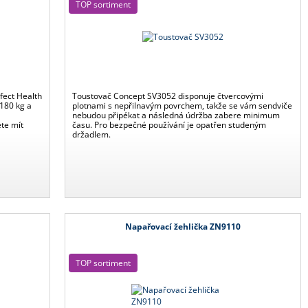
TOP sortiment
fect Health
Toustovač Concept SV3052 disponuje čtvercovými
 180 kg a
plotnami s nepřilnavým povrchem, takže se vám sendviče
nebudou připékat a následná údržba zabere minimum
ete mít
času. Pro bezpečné používání je opatřen studeným
držadlem.
Napařovací žehlička ZN9110
TOP sortiment