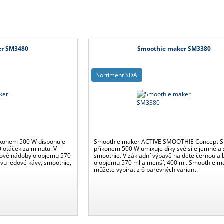
er SM3480
Smoothie maker SM3380
Sortiment SDA
íkonem 500 W disponuje
Smoothie maker ACTIVE SMOOTHIE Concept 
00 otáček za minutu. V
příkonem 500 W umixuje díky své síle jemné a
anové nádoby o objemu 570
smoothie. V základní výbavě najdete černou a b
avu ledové kávy, smoothie,
o objemu 570 ml a menší, 400 ml. Smoothie ma
můžete vybírat z 6 barevných variant.