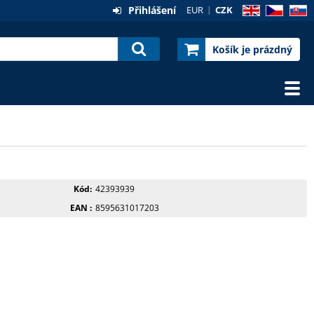
Přihlášení
EUR
CZK
EN
CZ
SK
Košík je prázdný
Kód
42393939
EAN
8595631017203