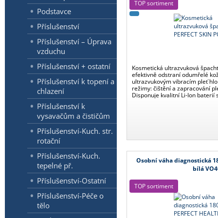
TOP sortiment
Podstavce
Příslušenství
Příslušenství – Úprava
vzduchu
Příslušenství + ostatní
Kosmetická ultrazvuková špach
efektivně odstraní odumřelé kož
Příslušenství k topení a
ultrazvukovým vibracím pleť hlou
režimy: čištění a zapracování pl
chlazení
Disponuje kvalitní Li-Ion baterií
Příslušenství k
vysavačům a čističům
Příslušenství-Kuch. str.
rotační
Příslušenství-Kuch.
Osobní váha diagnostická 1
tepelné př.
bílá VO
Příslušenství-Ostatní
TOP sortiment
Příslušenství-Péče o
tělo