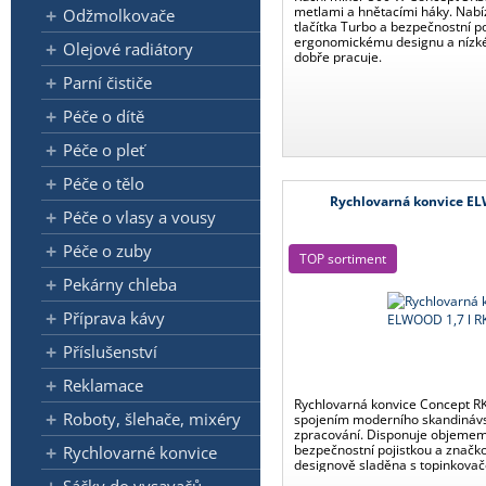
metlami a hnětacími háky. Nabíz
Odžmolkovače
tlačítka Turbo a bezpečnostní po
ergonomickému designu a nízké
Olejové radiátory
dobře pracuje.
Parní čističe
Péče o dítě
Péče o pleť
Péče o tělo
Rychlovarná konvice E
Péče o vlasy a vousy
Péče o zuby
TOP sortiment
Pekárny chleba
Příprava kávy
Příslušenství
Reklamace
Rychlovarná konvice Concept 
Roboty, šlehače, mixéry
spojením moderního skandinávs
zpracování. Disponuje objemem 
bezpečnostní pojistkou a značk
Rychlovarné konvice
designově sladěna s topinkova