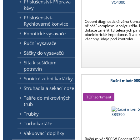
Příslušenství-Příprava
kávy
Příslušenství-
Osobní diagnostická váha Conc
Rychlovarné konvice
přináší komplexní analýzu těla.
dokáže změřit 13 tělesných pa
Robotické vysavače
bioelektrické impedance. S aplik
všechny údaje pod kontrolou.
Ruční vysavače
Sáčky do vysavačů
Síta k sušičkám
potravin
Sonické zubní kartáčky
Ruční mixér 50
Struhadla a sekací nože
TOP sortiment
Talíře do mikrovlných
trub
Trubky
Turbokartáče
Vakuovací doplňky
Ruční mixér 500 W Concept SR3