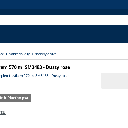
iče
Náhradní díly
Nádoby a víka
em 570 ml SM3483 - Dusty rose
vit hlídacího psa
ktu