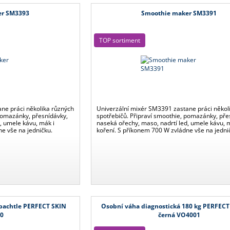
er SM3393
Smoothie maker SM3391
TOP sortiment
ne práci několika různých
Univerzální mixér SM3391 zastane práci někol
 pomazánky, přesnídávky,
spotřebičů. Připraví smoothie, pomazánky, pře
, umele kávu, mák i
naseká ořechy, maso, nadrtí led, umele kávu, 
e vše na jedničku.
koření. S příkonem 700 W zvládne vše na jedni
pachtle PERFECT SKIN
Osobní váha diagnostická 180 kg PERFEC
0
černá VO4001