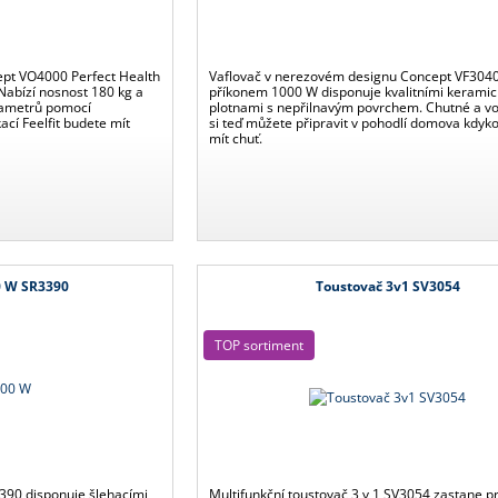
ept VO4000 Perfect Health
Vaflovač v nerezovém designu Concept VF3040
 Nabízí nosnost 180 kg a
příkonem 1000 W disponuje kvalitními kerami
rametrů pomocí
plotnami s nepřilnavým povrchem. Chutné a vo
ací Feelfit budete mít
si teď můžete připravit v pohodlí domova kdyko
mít chuť.
0 W SR3390
Toustovač 3v1 SV3054
TOP sortiment
390 disponuje šlehacími
Multifunkční toustovač 3 v 1 SV3054 zastane p