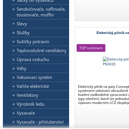
Sáčky do vysavačů
Sendvičovače, vaflovače,
toustovače, muffin
Slevy
Služby
Elektrický pilník 
Sušičky potravin
TOP sortiment
Teplovzdušné ventilátory
Úprava vzduchu
Váhy
Vakuovací systém
Vařiče elektrické
Elektrický pilník na paty Conce
systémem odsávání obroušené ků
kvalitní voděodolné zpracování 
Ventilátory
typy ošetření, které lze jednoduš
vybaven moderním LCD displejem 
Výrobník ledu
s výdrží až 100 min. na jedno na
chodidlům péči jako ze salónu.
Vysavače
Vysavače - příslušenství