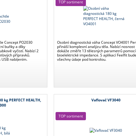
TOP sortiment
tle Concept PO2030
Osobní diagnostická váha Concept VO4001 Per
ní buňky a díky
přináší komplexní analýzu těla. Nabízí nosnost
bkově vyčistí. Nabízí 2
dokáže změřit 13 tělesných parametrů pomocí
eťových přípravků.
bioelektrické impedance. S aplikací Feelfit bud
 s USB nabíjením.
všechny údaje pod kontrolou.
80 kg PERFECT HEALTH,
Vaflovač VF3040
4000
TOP sortiment