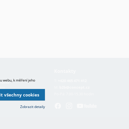
Kontakty
hu webu, k měření jeho
T:
+420 465 471 412
značka
M:
b2b@concept.cz
ími
nami
Po-Pá:
7.00-15.30 hodin
lit všechny cookies
Zobrazit detaily