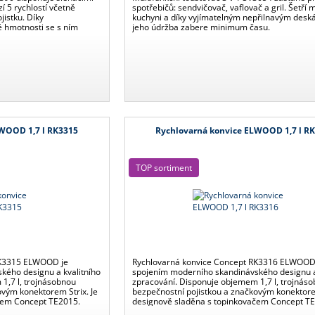
í 5 rychlostí včetně
spotřebičů: sendvičovač, vaflovač a gril. Šetří m
jistku. Díky
kuchyni a díky vyjímatelným nepřilnavým des
 hmotnosti se s ním
jeho údržba zabere minimum času.
LWOOD 1,7 l RK3315
Rychlovarná konvice ELWOOD 1,7 l R
TOP sortiment
RK3315 ELWOOD je
Rychlovarná konvice Concept RK3316 ELWOOD
kého designu a kvalitního
spojením moderního skandinávského designu a
1,7 l, trojnásobnou
zpracování. Disponuje objemem 1,7 l, trojnás
ovým konektorem Strix. Je
bezpečnostní pojistkou a značkovým konektorem
čem Concept TE2015.
designově sladěna s topinkovačem Concept T