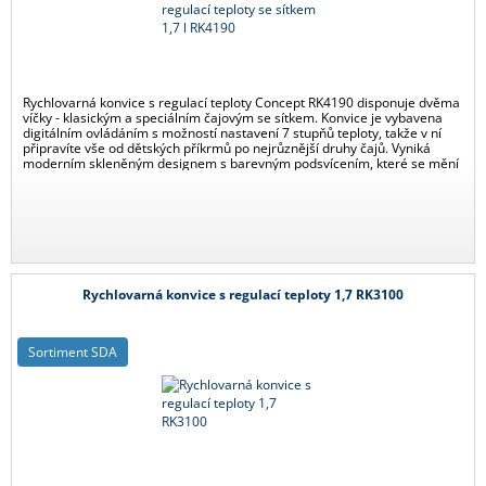
Rychlovarná konvice s regulací teploty Concept RK4190 disponuje dvěma
víčky - klasickým a speciálním čajovým se sítkem. Konvice je vybavena
digitálním ovládáním s možností nastavení 7 stupňů teploty, takže v ní
připravíte vše od dětských příkrmů po nejrůznější druhy čajů. Vyniká
moderním skleněným designem s barevným podsvícením, které se mění
v závislosti na teplotě vody.
Rychlovarná konvice s regulací teploty 1,7 RK3100
Sortiment SDA