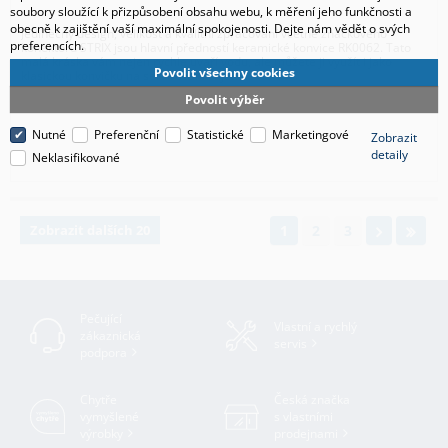
soubory sloužící k přizpůsobení obsahu webu, k měření jeho funkčnosti a
obecně k zajištění vaší maximální spokojenosti. Dejte nám vědět o svých
Jedinečný design, velikost a kvalitní zpracování včetně značkového
preferencích.
konektoru STRIX jsou hlavní předností keramické konvice RK0062. Tato
malá kráska vám nejen rychle uvaří vodu, ale můžete ji využít i jako
Povolit všechny cookies
klasickou konvičku na servírování čaje.
Povolit výběr
Nutné
Preferenční
Statistické
Marketingové
Zobrazit
detaily
Neklasifikované
Zobrazit dalších 20
1
2
3
Pečující
Vlastní a rychlý
zákaznická
servis
podpora
Chytře
Česká značka
vymyšlené
s vlastními
výrobky
prodejnami