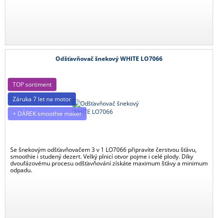
Odšťavňovač šnekový WHITE LO7066
TOP sortiment
Záruka 7 let na motor
+ DÁREK smoothie maker
Se šnekovým odšťavňovačem 3 v 1 LO7066 připravíte čerstvou šťávu,
smoothie i studený dezert. Velký plnicí otvor pojme i celé plody. Díky
dvoufázovému procesu odšťavňování získáte maximum šťávy a minimum
odpadu.