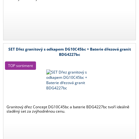
SET Dřez granitový s odkapem DG10C45bc + Baterie dřezová granit
BDG4227bc
TOP sortiment
Granitový dřez Concept DG10C45bc a baterie BDG4227bc tvoří ideálně
sladěný set za zvýhodněnou cenu.