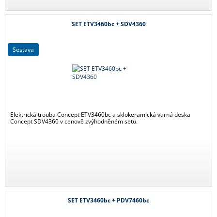
SET ETV3460bc + SDV4360
sestava
Elektrická trouba Concept ETV3460bc a sklokeramická varná deska
Concept SDV4360 v cenově zvýhodněném setu.
SET ETV3460bc + PDV7460bc