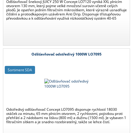
Odšťavňovač šnekový JUICY 250 W Concept LO7120 vyniká XXL plnicím
otvorem 130 mm, který pojme velké množství surovin včetně celých
plodů. Je opatřen jedním filtračním mikrosítkem, které výrazně usnadňuje
čištění a protiodkapovým uzávěrem Anti Drip. Disponuje třístupňovou
převodovkou a k odšťavňování využívá nízkootáčkový systém 40-65
otáček za minutu.
Odšťavňovač odstředivý 1000W LO7095
Sortiment SDA
Odstředivý odšťavňovač Concept LO7095 disponuje rychlostí 18030
otáček za minutu, 65 mm plnicím otvorem, 2 rychlostmi, pojistkou proti
přehřátí a 2 nádobami na šťávu (800 ml) a dužinu (1500 ml). Je vybaven 1
filtračním sítkem a je snadno rozebiratelný, takže se lehce čistí.