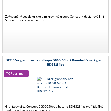
Zvýhodněný set elektrické a mikrovlnné trouby Concept v designové linii
Sinfonia - černé sklo a nerez.
SET Dřez granitový bez odkapu DG00c50bc + Baterie dřezová granit
BDG3234bc
TOP sortiment
Granitový dřez Concept DG00C50bc a baterie BDG3234bc tvoří ideálně
sladěný set za zvýhodněnou cenu.