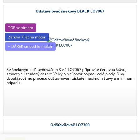
Odšťavňovač šnekový BLACK LO7067
TOP sortiment
Záruka 7 let na motor
+ DÁREK smoothie maker
Se šnekovým odšťavňovačem 3 v 1 LO7067 připravíte čerstvou šťávu,
smoothie i studený dezert. Velký plnicí otvor pojme i celé plody. Díky
dvoufázovému procesu odšťavňování získáte maximum šťávy a minimum
odpadu.
Odšťavňovač LO7300