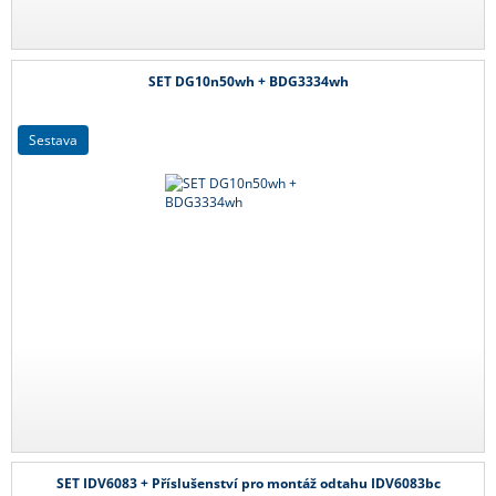
SET DG10n50wh + BDG3334wh
sestava
SET IDV6083 + Příslušenství pro montáž odtahu IDV6083bc