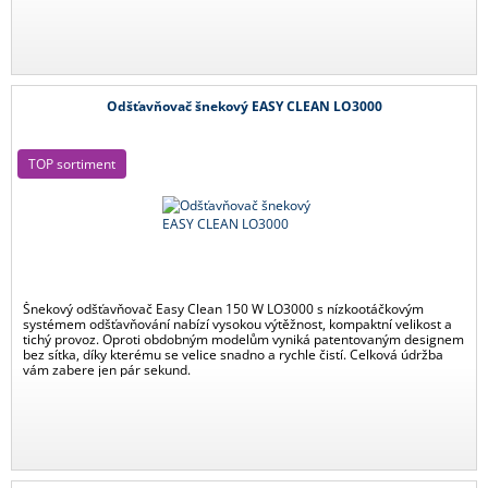
Odšťavňovač šnekový EASY CLEAN LO3000
TOP sortiment
Šnekový odšťavňovač Easy Clean 150 W LO3000 s nízkootáčkovým
systémem odšťavňování nabízí vysokou výtěžnost, kompaktní velikost a
tichý provoz. Oproti obdobným modelům vyniká patentovaným designem
bez sítka, díky kterému se velice snadno a rychle čistí. Celková údržba
vám zabere jen pár sekund.