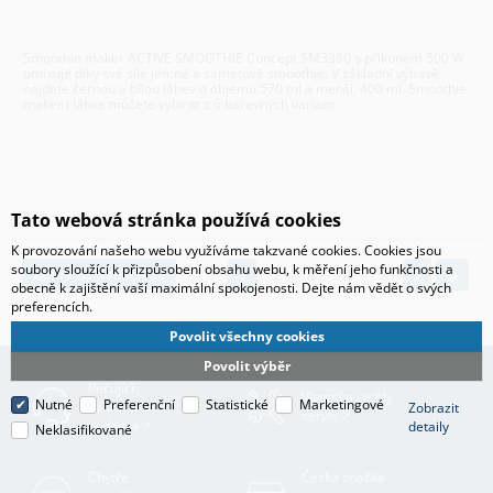
Smoothie maker ACTIVE SMOOTHIE Concept SM3380 s příkonem 500 W
umixuje díky své síle jemné a sametové smoothie. V základní výbavě
najdete černou a bílou láhev o objemu 570 ml a menší, 400 ml. Smoothie
maker i láhve můžete vybírat z 6 barevných variant.
Tato webová stránka používá cookies
K provozování našeho webu využíváme takzvané cookies. Cookies jsou
soubory sloužící k přizpůsobení obsahu webu, k měření jeho funkčnosti a
Zobrazit dalších 20
1
2
3
4
5
obecně k zajištění vaší maximální spokojenosti. Dejte nám vědět o svých
preferencích.
Povolit všechny cookies
Povolit výběr
Pečující
Vlastní a rychlý
Nutné
Preferenční
Statistické
Marketingové
zákaznická
Zobrazit
servis
podpora
detaily
Neklasifikované
Chytře
Česká značka