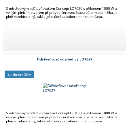
S odstředivým odšťavňovačem Concept LO7026 s příkonem 1000 W a
velkým plnicím otvorem připravíte čerstvou šťávu během okamžiku. Je
plně rozebiratelný, takže jeho údržba zabere minimum času.
Odšťavňovač odstředivý LO7027
Sortiment SDA
S odstředivým odšťavňovačem Concept LO7027 s příkonem 1000 W a
velkým plnicím otvorem připravíte čerstvou šťávu během okamžiku. Je
plně rozebiratelný, takže jeho údržba zabere minimum času.