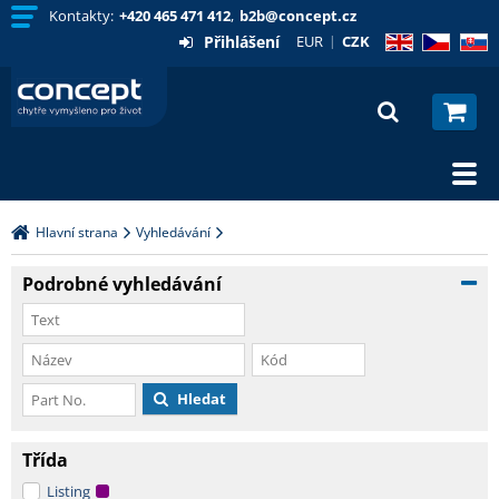
Kontakty:
+420 465 471 412
,
b2b@concept.cz
Přihlášení
EUR
CZK
EN
CZ
SK
Hlavní strana
Vyhledávání
Podrobné vyhledávání
Hledat
Třída
Listing