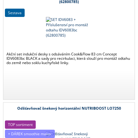
(62800785)
sestava
Akční set indukční desky s odsáváním Cook&Flow 83 cm Concept
IDV6083bc BLACK a sady pro recirkulaci, která slouží pro montáž odtahu
do země nebo soklu kuchyňské linky.
Odšťavňovač šnekový horizontální NUTRIBOOST LO7250
TOP sortiment
+ DÁREK smoothie maker