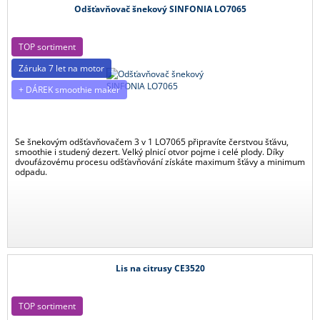
Odšťavňovač šnekový SINFONIA LO7065
TOP sortiment
Záruka 7 let na motor
+ DÁREK smoothie maker
Se šnekovým odšťavňovačem 3 v 1 LO7065 připravíte čerstvou šťávu,
smoothie i studený dezert. Velký plnicí otvor pojme i celé plody. Díky
dvoufázovému procesu odšťavňování získáte maximum šťávy a minimum
odpadu.
Lis na citrusy CE3520
TOP sortiment