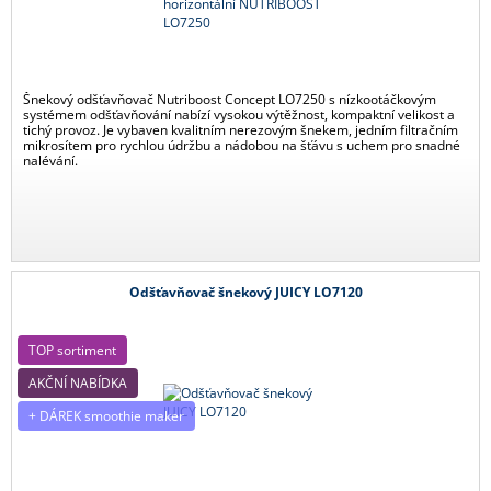
Šnekový odšťavňovač Nutriboost Concept LO7250 s nízkootáčkovým
systémem odšťavňování nabízí vysokou výtěžnost, kompaktní velikost a
tichý provoz. Je vybaven kvalitním nerezovým šnekem, jedním filtračním
mikrosítem pro rychlou údržbu a nádobou na šťávu s uchem pro snadné
nalévání.
Odšťavňovač šnekový JUICY LO7120
TOP sortiment
AKČNÍ NABÍDKA
+ DÁREK smoothie maker