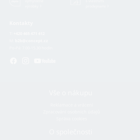
vymyšlené
s vlastními
výrobky
prodejnami
Kontakty
T:
+420 465 471 412
M:
b2b@concept.cz
Po-Pá:
7.00-15.30 hodin
Vše o nákupu
Reklamace a vrácení
Zpracování osobních údajů
Správa cookies
O společnosti