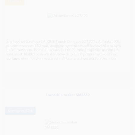
Novinka
Šnekový odšťavňovač Ai ONE Touch Concept LO7300 s AI funkcí, XXL
plnicím otvorem 150 mm, dvojitým systémem odšťavňování a tichým
BLDC motorem. Pomalé lisování (až 60 ot./min.) zajišťuje maximální
výtěžnost. Nabízí barevný dotykový displej s 8 programy pro šťávy,
sorbety, přesnídávky i rostlinná mléka a snadnou údržbu bez sítka.
Smoothie maker SM3380
Sortiment SDA