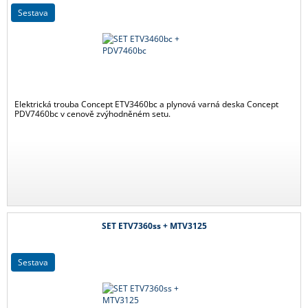
sestava
Elektrická trouba Concept ETV3460bc a plynová varná deska Concept
PDV7460bc v cenově zvýhodněném setu.
SET ETV7360ss + MTV3125
sestava