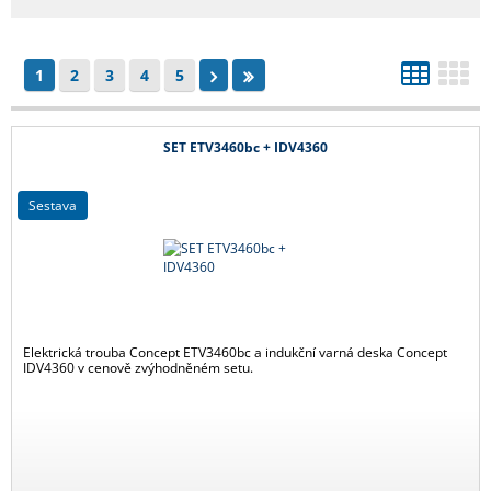
1
2
3
4
5
SET ETV3460bc + IDV4360
sestava
Elektrická trouba Concept ETV3460bc a indukční varná deska Concept
IDV4360 v cenově zvýhodněném setu.