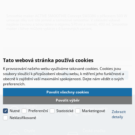
Smoothie maker ACTIVE SMOOTHIE Concept SM3380 s příkonem 500 W
umixuje díky své síle jemné a sametové smoothie. V základní výbavě
najdete černou a bílou láhev o objemu 570 ml a menší, 400 ml. Smoothie
maker i láhve můžete vybírat z 6 barevných variant.
Tato webová stránka používá cookies
K provozování našeho webu využíváme takzvané cookies. Cookies jsou
soubory sloužící k přizpůsobení obsahu webu, k měření jeho funkčnosti a
Zobrazit dalších 20
1
2
3
4
5
obecně k zajištění vaší maximální spokojenosti. Dejte nám vědět o svých
preferencích.
Povolit všechny cookies
Povolit výběr
Pečující
Vlastní a rychlý
Nutné
Preferenční
Statistické
Marketingové
zákaznická
Zobrazit
servis
podpora
detaily
Neklasifikované
Chytře
Česká značka