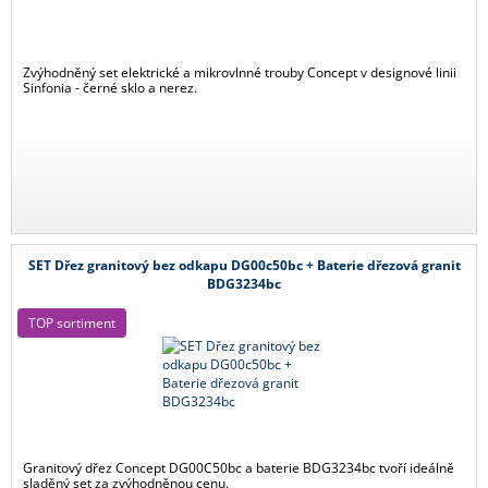
Zvýhodněný set elektrické a mikrovlnné trouby Concept v designové linii
Sinfonia - černé sklo a nerez.
SET Dřez granitový bez odkapu DG00c50bc + Baterie dřezová granit
BDG3234bc
TOP sortiment
Granitový dřez Concept DG00C50bc a baterie BDG3234bc tvoří ideálně
sladěný set za zvýhodněnou cenu.