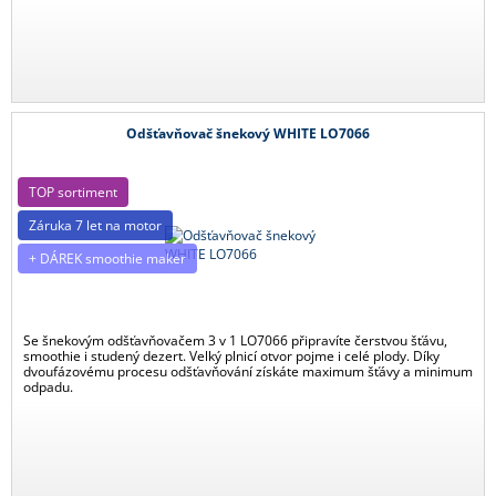
Odšťavňovač šnekový WHITE LO7066
TOP sortiment
Záruka 7 let na motor
+ DÁREK smoothie maker
Se šnekovým odšťavňovačem 3 v 1 LO7066 připravíte čerstvou šťávu,
smoothie i studený dezert. Velký plnicí otvor pojme i celé plody. Díky
dvoufázovému procesu odšťavňování získáte maximum šťávy a minimum
odpadu.