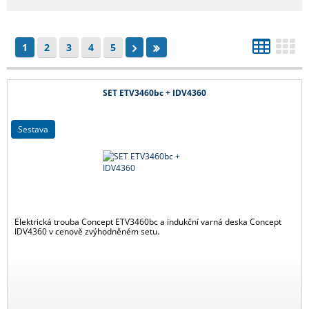
1
2
3
4
5
SET ETV3460bc + IDV4360
sestava
Elektrická trouba Concept ETV3460bc a indukční varná deska Concept
IDV4360 v cenově zvýhodněném setu.