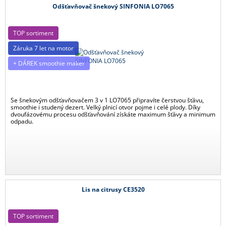
Odšťavňovač šnekový SINFONIA LO7065
TOP sortiment
Záruka 7 let na motor
+ DÁREK smoothie maker
Se šnekovým odšťavňovačem 3 v 1 LO7065 připravíte čerstvou šťávu,
smoothie i studený dezert. Velký plnicí otvor pojme i celé plody. Díky
dvoufázovému procesu odšťavňování získáte maximum šťávy a minimum
odpadu.
Lis na citrusy CE3520
TOP sortiment