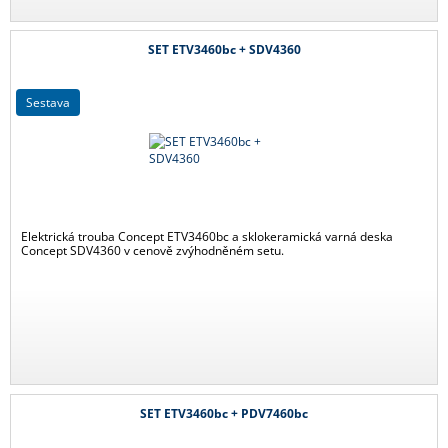
SET ETV3460bc + SDV4360
sestava
Elektrická trouba Concept ETV3460bc a sklokeramická varná deska
Concept SDV4360 v cenově zvýhodněném setu.
SET ETV3460bc + PDV7460bc