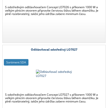
S odstředivým odšťavňovačem Concept LO7026 s příkonem 1000 W a
velkým plnicím otvorem připravíte čerstvou šťávu během okamžiku. Je
plně rozebiratelný, takže jeho údržba zabere minimum času.
Odšťavňovač odstředivý LO7027
Sortiment SDA
S odstředivým odšťavňovačem Concept LO7027 s příkonem 1000 W a
velkým plnicím otvorem připravíte čerstvou šťávu během okamžiku. Je
plně rozebiratelný, takže jeho údržba zabere minimum času.