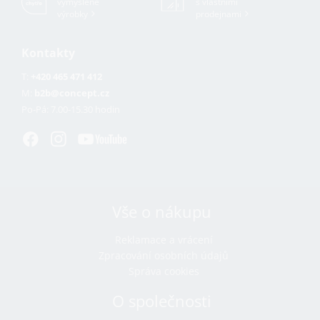
vymyšlené
s vlastními
výrobky
prodejnami
Kontakty
T:
+420 465 471 412
M:
b2b@concept.cz
Po-Pá:
7.00-15.30 hodin
Vše o nákupu
Reklamace a vrácení
Zpracování osobních údajů
Správa cookies
O společnosti