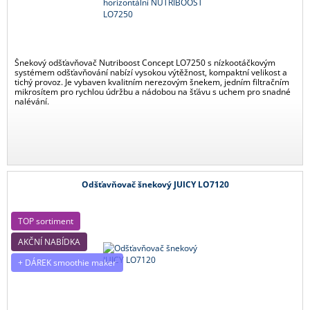
Šnekový odšťavňovač Nutriboost Concept LO7250 s nízkootáčkovým
systémem odšťavňování nabízí vysokou výtěžnost, kompaktní velikost a
tichý provoz. Je vybaven kvalitním nerezovým šnekem, jedním filtračním
mikrosítem pro rychlou údržbu a nádobou na šťávu s uchem pro snadné
nalévání.
Odšťavňovač šnekový JUICY LO7120
TOP sortiment
AKČNÍ NABÍDKA
+ DÁREK smoothie maker