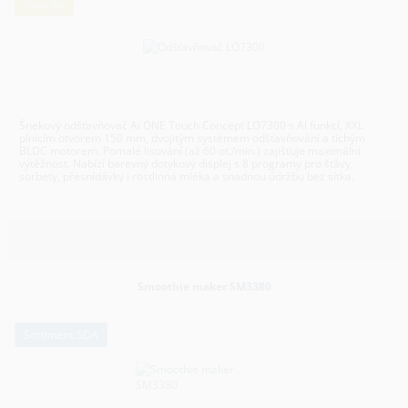
Novinka
Šnekový odšťavňovač Ai ONE Touch Concept LO7300 s AI funkcí, XXL
plnicím otvorem 150 mm, dvojitým systémem odšťavňování a tichým
BLDC motorem. Pomalé lisování (až 60 ot./min.) zajišťuje maximální
výtěžnost. Nabízí barevný dotykový displej s 8 programy pro šťávy,
sorbety, přesnídávky i rostlinná mléka a snadnou údržbu bez sítka.
Smoothie maker SM3380
Sortiment SDA