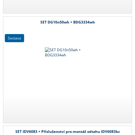
SET DG10n50wh + BDG3334wh
sestava
SET IDV6083 + Příslušenství pro montáž odtahu IDV6083bc