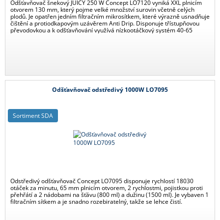
Odšťavňovač šnekový JUICY 250 W Concept LO7120 vyniká XXL plnicím
otvorem 130 mm, který pojme velké množství surovin včetně celých
plodů. Je opatřen jedním filtračním mikrosítkem, které výrazně usnadňuje
čištění a protiodkapovým uzávěrem Anti Drip. Disponuje třístupňovou
převodovkou a k odšťavňování využívá nízkootáčkový systém 40-65
otáček za minutu.
Odšťavňovač odstředivý 1000W LO7095
Sortiment SDA
Odstředivý odšťavňovač Concept LO7095 disponuje rychlostí 18030
otáček za minutu, 65 mm plnicím otvorem, 2 rychlostmi, pojistkou proti
přehřátí a 2 nádobami na šťávu (800 ml) a dužinu (1500 ml). Je vybaven 1
filtračním sítkem a je snadno rozebiratelný, takže se lehce čistí.