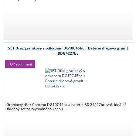
SET Dřez granitový s odkapem DG10C45bc + Baterie dřezová granit
BDG4227bc
TOP sortiment
Granitový dřez Concept DG10C45bc a baterie BDG4227bc tvoří ideálně
sladěný set za zvýhodněnou cenu.