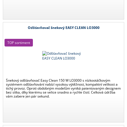
Odšťavňovač šnekový EASY CLEAN LO3000
TOP sortiment
Šnekový odšťavňovač Easy Clean 150 W LO3000 s nízkootáčkovým
systémem odšťavňování nabízí vysokou výtěžnost, kompaktní velikost a
tichý provoz. Oproti obdobným modelům vyniká patentovaným designem
bez sítka, díky kterému se velice snadno a rychle čistí. Celková údržba
vám zabere jen pár sekund.