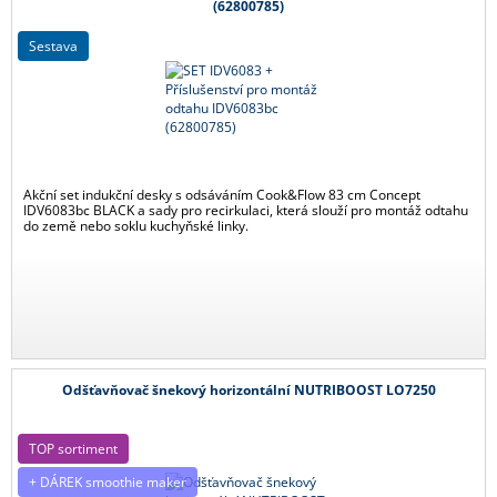
(62800785)
sestava
Akční set indukční desky s odsáváním Cook&Flow 83 cm Concept
IDV6083bc BLACK a sady pro recirkulaci, která slouží pro montáž odtahu
do země nebo soklu kuchyňské linky.
Odšťavňovač šnekový horizontální NUTRIBOOST LO7250
TOP sortiment
+ DÁREK smoothie maker