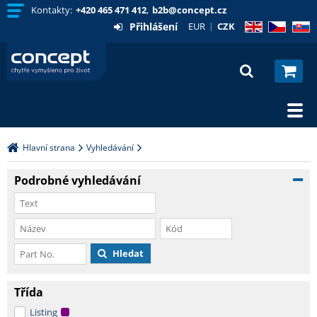
Kontakty:
+420 465 471 412
,
b2b@concept.cz
Přihlášení
EUR
CZK
EN
CZ
SK
Hlavní strana
Vyhledávání
Podrobné vyhledávání
Hledat
Třída
Listing