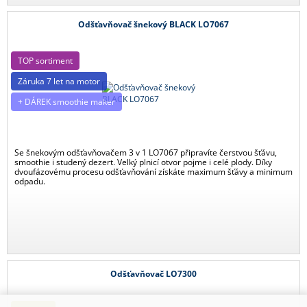
Odšťavňovač šnekový BLACK LO7067
TOP sortiment
Záruka 7 let na motor
+ DÁREK smoothie maker
Se šnekovým odšťavňovačem 3 v 1 LO7067 připravíte čerstvou šťávu,
smoothie i studený dezert. Velký plnicí otvor pojme i celé plody. Díky
dvoufázovému procesu odšťavňování získáte maximum šťávy a minimum
odpadu.
Odšťavňovač LO7300