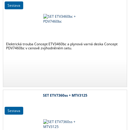
sestava
Elektrická trouba Concept ETV3460bc a plynová varná deska Concept
PDV7460bc v cenově zvýhodněném setu.
SET ETV7360ss + MTV3125
sestava