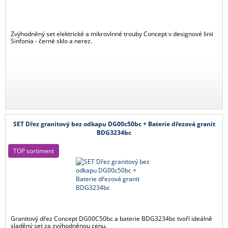
Zvýhodněný set elektrické a mikrovlnné trouby Concept v designové linii
Sinfonia - černé sklo a nerez.
SET Dřez granitový bez odkapu DG00c50bc + Baterie dřezová granit
BDG3234bc
TOP sortiment
Granitový dřez Concept DG00C50bc a baterie BDG3234bc tvoří ideálně
sladěný set za zvýhodněnou cenu.