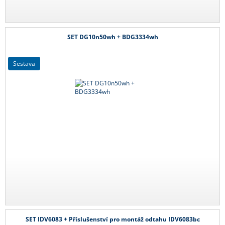
SET DG10n50wh + BDG3334wh
sestava
SET IDV6083 + Příslušenství pro montáž odtahu IDV6083bc