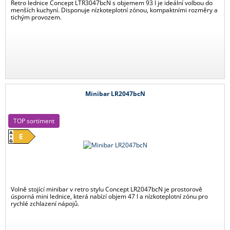
Retro lednice Concept LTR3047bcN s objemem 93 l je ideální volbou do
menších kuchyní. Disponuje nízkoteplotní zónou, kompaktními rozměry a
tichým provozem.
Minibar LR2047bcN
TOP sortiment
E
Volně stojící minibar v retro stylu Concept LR2047bcN je prostorově
úsporná mini lednice, která nabízí objem 47 l a nízkoteplotní zónu pro
rychlé zchlazení nápojů.