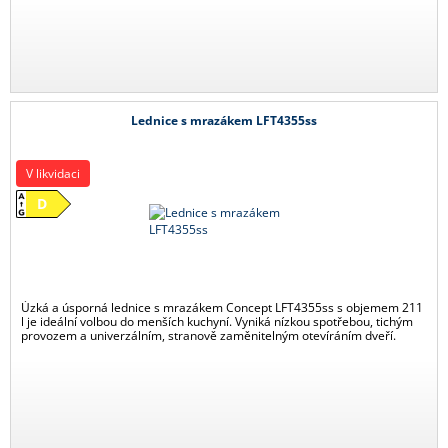
Lednice s mrazákem LFT4355ss
V likvidaci
D
Úzká a úsporná lednice s mrazákem Concept LFT4355ss s objemem 211
l je ideální volbou do menších kuchyní. Vyniká nízkou spotřebou, tichým
provozem a univerzálním, stranově zaměnitelným otevíráním dveří.