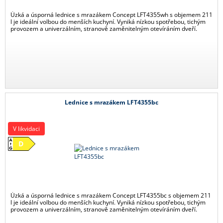
Úzká a úsporná lednice s mrazákem Concept LFT4355wh s objemem 211
l je ideální volbou do menších kuchyní. Vyniká nízkou spotřebou, tichým
provozem a univerzálním, stranově zaměnitelným otevíráním dveří.
Lednice s mrazákem LFT4355bc
V likvidaci
D
Úzká a úsporná lednice s mrazákem Concept LFT4355bc s objemem 211
l je ideální volbou do menších kuchyní. Vyniká nízkou spotřebou, tichým
provozem a univerzálním, stranově zaměnitelným otevíráním dveří.