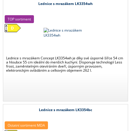
Lednice s mrazákem LK3354wh
TOP sortiment
D
Lednice s mrazákem Concept LK3354wh je díky své úsporné šířce 54 cm
a hloubce 55 cm ideální do menších kuchyní. Disponuje technologií Less
frost, zaměnitelným otevíráním dveří, úsporným provozem,
elektronickým ovládáním a celkovým objemem 262 l.
Lednice s mrazákem LK3354bc
Ostatní sortiment MDA