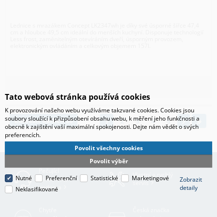
Lednice s mrazákem Concept LK2347wh je díky své úsporné šířce 47,4
cm a hloubce 49,5 cm ideální do menších kuchyní. Disponuje technologií
Less frost, zaměnitelným otevíráním dveří, úsporným provozem,
elektronickým ovládáním a celkovým objemem 157l.
Tato webová stránka používá cookies
K provozování našeho webu využíváme takzvané cookies. Cookies jsou
soubory sloužící k přizpůsobení obsahu webu, k měření jeho funkčnosti a
Zobrazit dalších 20
1
2
3
4
5
obecně k zajištění vaší maximální spokojenosti. Dejte nám vědět o svých
preferencích.
Povolit všechny cookies
Povolit výběr
Pečující
Vlastní a rychlý
Nutné
Preferenční
Statistické
Marketingové
zákaznická
Zobrazit
servis
podpora
detaily
Neklasifikované
Chytře
Česká značka