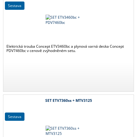
sestava
Elektrická trouba Concept ETV3460bc a plynová varná deska Concept
PDV7460bc v cenově zvýhodněném setu.
SET ETV7360ss + MTV3125
sestava