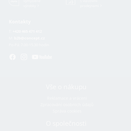
vymyšlené
s vlastními
výrobky
prodejnami
Kontakty
T:
+420 465 471 412
M:
b2b@concept.cz
Po-Pá:
7.00-15.30 hodin
Vše o nákupu
Reklamace a vrácení
Zpracování osobních údajů
Správa cookies
O společnosti