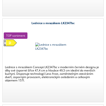
Lednice s mrazákem LK2347bc
TOP sortiment
D
Lednice s mrazákem Concept LK2347bc v moderním černém designu je
díky své úsporné šířce 47,4 cm a hloubce 49,5 cm ideální do menších
kuchyní. Disponuje technologií Less frost, zaměnitelným otevíráním
dveří, úsporným provozem, elektronickým ovládáním a celkovým
objemem 157l.