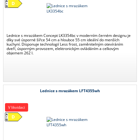
D
Lednice s mrazákem Concept LK3354bc v moderním černém designu je
díky své úsporné šířce 54 cm a hloubce 55 cm ideální do menších
kuchyní. Disponuje technologií Less frost, zaměnitelným otevíráním
dveří, úsporným provozem, elektronickým ovládáním a celkovým
objemem 262 l.
Lednice s mrazákem LFT4355wh
V likvidaci
D