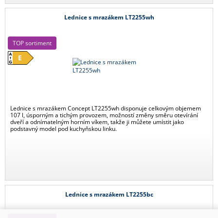
Lednice s mrazákem LT2255wh
TOP sortiment
E
Lednice s mrazákem Concept LT2255wh disponuje celkovým objemem
107 l, úsporným a tichým provozem, možností změny směru otevírání
dveří a odnímatelným horním víkem, takže ji můžete umístit jako
podstavný model pod kuchyňskou linku.
Lednice s mrazákem LT2255bc