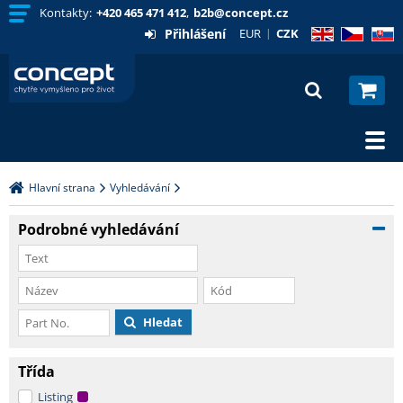
Kontakty:
+420 465 471 412
,
b2b@concept.cz
Přihlášení
EUR
CZK
EN
CZ
SK
Hlavní strana
Vyhledávání
Podrobné vyhledávání
Hledat
Třída
Listing