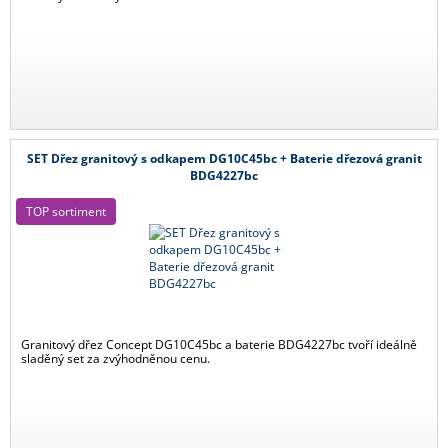
SET Dřez granitový s odkapem DG10C45bc + Baterie dřezová granit
BDG4227bc
TOP sortiment
Granitový dřez Concept DG10C45bc a baterie BDG4227bc tvoří ideálně
sladěný set za zvýhodněnou cenu.