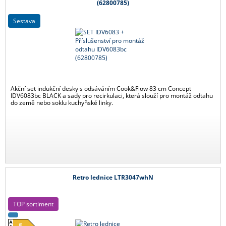
(62800785)
sestava
Akční set indukční desky s odsáváním Cook&Flow 83 cm Concept
IDV6083bc BLACK a sady pro recirkulaci, která slouží pro montáž odtahu
do země nebo soklu kuchyňské linky.
Retro lednice LTR3047whN
TOP sortiment
E