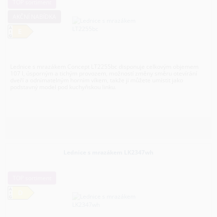
TOP sortiment
AKČNÍ NABÍDKA
E
Lednice s mrazákem Concept LT2255bc disponuje celkovým objemem
107 l, úsporným a tichým provozem, možností změny směru otevírání
dveří a odnímatelným horním víkem, takže ji můžete umístit jako
podstavný model pod kuchyňskou linku.
Lednice s mrazákem LK2347wh
TOP sortiment
D