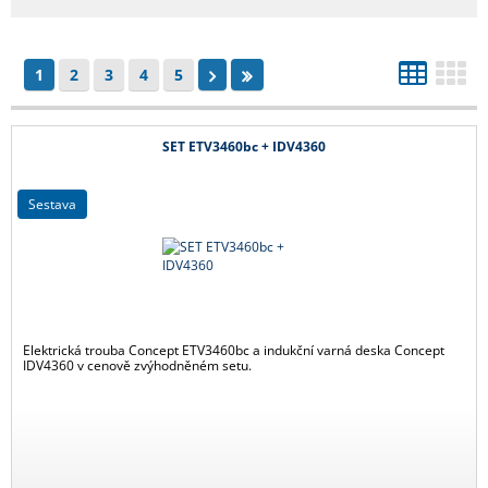
1
2
3
4
5
SET ETV3460bc + IDV4360
sestava
Elektrická trouba Concept ETV3460bc a indukční varná deska Concept
IDV4360 v cenově zvýhodněném setu.