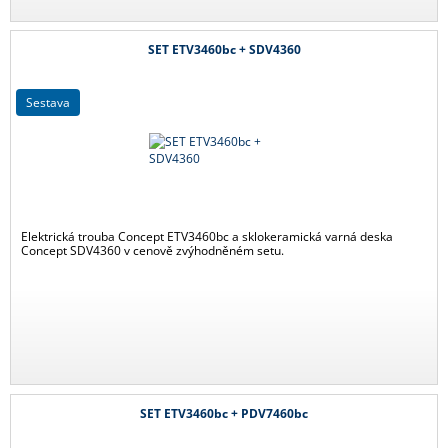
SET ETV3460bc + SDV4360
sestava
Elektrická trouba Concept ETV3460bc a sklokeramická varná deska
Concept SDV4360 v cenově zvýhodněném setu.
SET ETV3460bc + PDV7460bc