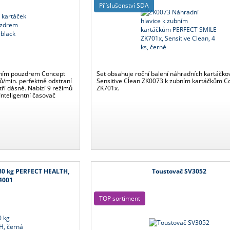
Příslušenství SDA
ovním pouzdrem Concept
Set obsahuje roční balení náhradních kartáčko
ů/min. perfektně odstraní
Sensitive Clean ZK0073 k zubním kartáčkům C
tří dásně. Nabízí 9 režimů
ZK701x.
 Inteligentní časovač
80 kg PERFECT HEALTH,
Toustovač SV3052
4001
TOP sortiment