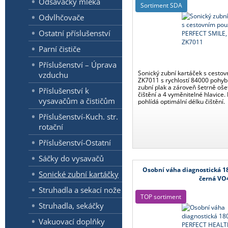
Odsavačky mléka
Sortiment SDA
Odvlhčovače
Ostatní příslušenství
Parní čističe
Příslušenství – Úprava
Sonický zubní kartáček s cest
vzduchu
ZK7011 s rychlostí 84000 pohyb
zubní plak a zároveň šetrně oše
Příslušenství k
čištění a 4 vyměnitelné hlavice.
vysavačům a čističům
pohlídá optimální délku čištění.
Příslušenství-Kuch. str.
rotační
Příslušenství-Ostatní
Sáčky do vysavačů
Osobní váha diagnostická 1
Sonické zubní kartáčky
černá VO
Struhadla a sekací nože
TOP sortiment
Struhadla, sekáčky
Vakuovací doplňky