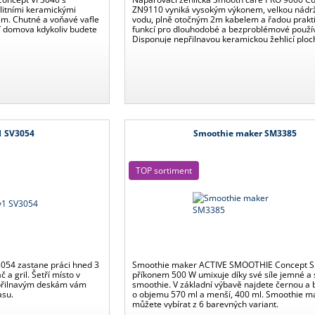
litními keramickými
ZN9110 vyniká vysokým výkonem, velkou nádr
m. Chutné a voňavé vafle
vodu, plně otočným 2m kabelem a řadou prakt
lí domova kdykoliv budete
funkcí pro dlouhodobé a bezproblémové použív
Disponuje nepřilnavou keramickou žehlicí ploc
bezpečnostní pojistkou automatického vypnutí
vertikálního napařování.
1 SV3054
Smoothie maker SM3385
TOP sortiment
3054 zastane práci hned 3
Smoothie maker ACTIVE SMOOTHIE Concept 
 a gril. Šetří místo v
příkonem 500 W umixuje díky své síle jemné a
epřilnavým deskám vám
smoothie. V základní výbavě najdete černou a b
asu.
o objemu 570 ml a menší, 400 ml. Smoothie ma
můžete vybírat z 6 barevných variant.