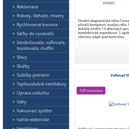
Reklamace
Roboty, šlehače, mixéry
Osobní diagnostická váha Conc
Rychlovarné konvice
přináší komplexní analýzu těla.
dokáže změřit 13 tělesných pa
bioelektrické impedance. S aplik
Sáčky do vysavačů
všechny údaje pod kontrolou.
Sendvičovače, vaflovače,
toustovače, muffin
Slevy
Služby
Sušičky potravin
Vaflovač V
Teplovzdušné ventilátory
TOP sortiment
Úprava vzduchu
Váhy
Vakuovací systém
Vařiče elektrické
Ventilátory
Vaflovač v nerezovém designu 