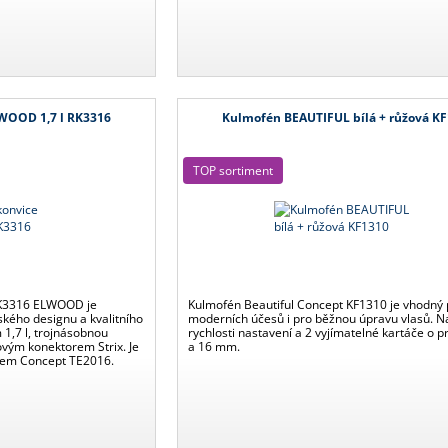
LWOOD 1,7 l RK3316
Kulmofén BEAUTIFUL bílá + růžová K
TOP sortiment
RK3316 ELWOOD je
Kulmofén Beautiful Concept KF1310 je vhodný 
kého designu a kvalitního
moderních účesů i pro běžnou úpravu vlasů. Na
1,7 l, trojnásobnou
rychlosti nastavení a 2 vyjímatelné kartáče o 
ovým konektorem Strix. Je
a 16 mm.
čem Concept TE2016.