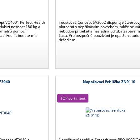
ept VO4001 Perfect Health
Toustovač Concept SV3052 disponuje čtverco
 Nabízí nosnost 180 kg a
plotnami s nepřilnavým povrchem, takže se v
rametrů pomocí
nebudou připékat a následná údržba zabere 
ací Feelfit budete mít
času. Pro bezpečné používání je opatřen stud
držadlem.
F3040
Napařovací žehlička ZN9110
TOP sortiment
Concept VF3040 s
Napařovací žehlička Smooth care PRO 9000 C