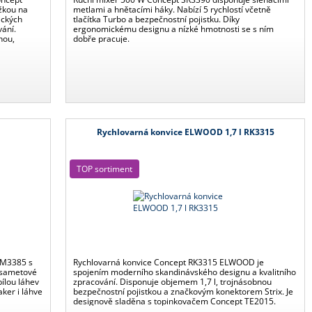
žkou na
metlami a hnětacími háky. Nabízí 5 rychlostí včetně
ických
tlačítka Turbo a bezpečnostní pojistku. Díky
ání.
ergonomickému designu a nízké hmotnosti se s ním
hou,
dobře pracuje.
 a možností
Rychlovarná konvice ELWOOD 1,7 l RK3315
TOP sortiment
SM3385 s
Rychlovarná konvice Concept RK3315 ELWOOD je
 sametové
spojením moderního skandinávského designu a kvalitního
ílou láhev
zpracování. Disponuje objemem 1,7 l, trojnásobnou
ker i láhve
bezpečnostní pojistkou a značkovým konektorem Strix. Je
designově sladěna s topinkovačem Concept TE2015.