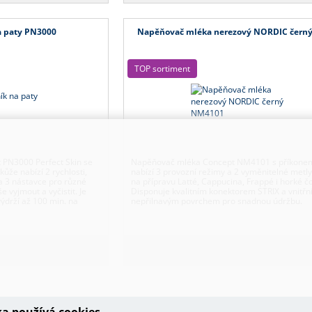
na paty PN3000
Napěňovač mléka nerezový NORDIC čern
TOP sortiment
pt PN3000 Perfect Skin se
Napěňovač mléka Concept NM4101 s příkone
že nabízí 2 rychlosti,
nabízí 3 provozní režimy a 2 vyměnitelné metly
a 3 nástavce pro různé
na přípravu Latté, Cappucina, Frappé i horké č
e vyjmout a vyčistit. Je
Disponuje kvalitním konektorem STRIX a vnitř
 výdrží až 100 min. na
nepřilnavým povrchem pro snadnou údržbu.
didlům péči jako ze