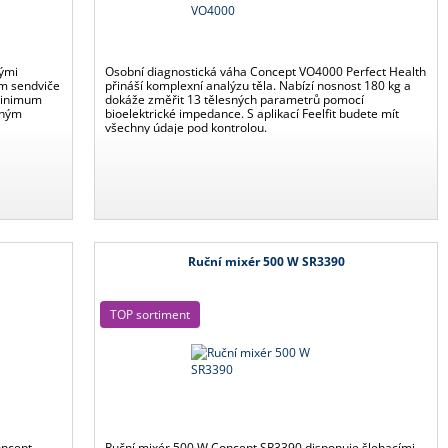
vými
Osobní diagnostická váha Concept VO4000 Perfect Health
ám sendviče
přináší komplexní analýzu těla. Nabízí nosnost 180 kg a
minimum
dokáže změřit 13 tělesných parametrů pomocí
eným
bioelektrické impedance. S aplikací Feelfit budete mít
všechny údaje pod kontrolou.
Ruční mixér 500 W SR3390
TOP sortiment
oncept
Ruční mixér 500 W Concept SR3390 disponuje šlehacími