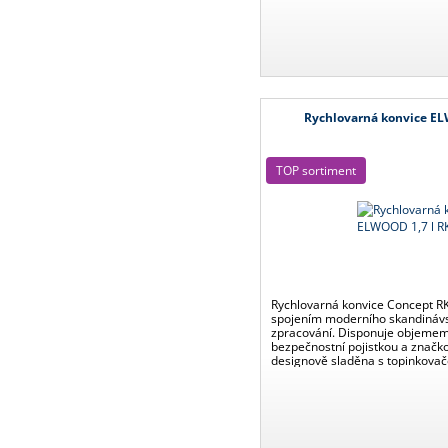
Rychlovarná konvice E
TOP sortiment
Rychlovarná konvice Concept 
spojením moderního skandinávs
zpracování. Disponuje objemem 
bezpečnostní pojistkou a značk
designově sladěna s topinkova