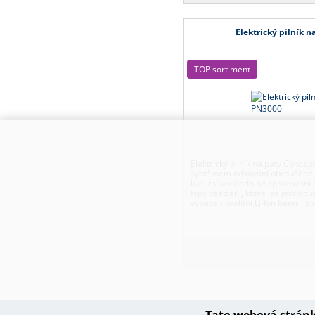
Elektrický pilník 
TOP sortiment
Elektrický pilník na paty Conce
systémem odsávání obroušené ků
kvalitní voděodolné zpracování 
typy ošetření, které lze jednoduš
vybaven kvalitní Li-Ion baterií s
jedno nabití. Dopřejte svým cho
salónu.