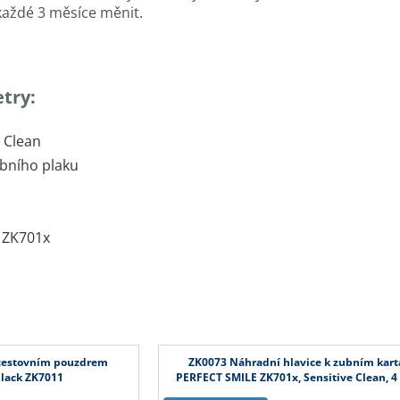
aždé 3 měsíce měnit.
try:
y Clean
ubního plaku
 ZK701x
 cestovním pouzdrem
ZK0073 Náhradní hlavice k zubním kar
black ZK7011
PERFECT SMILE ZK701x, Sensitive Clean, 4 