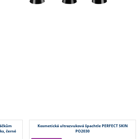
táčkům
Kosmetická ultrazvuková špachtle PERFECT SKIN
ks, černé
PO2030