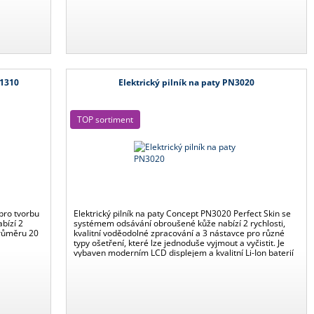
F1310
Elektrický pilník na paty PN3020
TOP sortiment
pro tvorbu
Elektrický pilník na paty Concept PN3020 Perfect Skin se
bízí 2
systémem odsávání obroušené kůže nabízí 2 rychlosti,
průměru 20
kvalitní voděodolné zpracování a 3 nástavce pro různé
typy ošetření, které lze jednoduše vyjmout a vyčistit. Je
vybaven moderním LCD displejem a kvalitní Li-Ion baterií
s výdrží až 100 min. na jedno nabití. Dopřejte svým
chodidlům péči jako ze salónu.