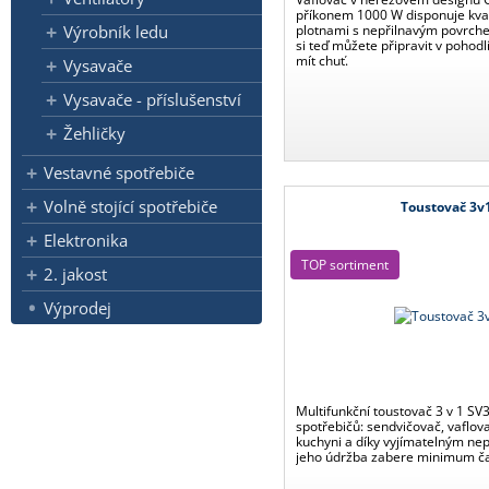
příkonem 1000 W disponuje kva
Výrobník ledu
plotnami s nepřilnavým povrche
si teď můžete připravit v pohod
mít chuť.
Vysavače
Vysavače - příslušenství
Žehličky
Vestavné spotřebiče
Volně stojící spotřebiče
Toustovač 3v
Elektronika
TOP sortiment
2. jakost
Výprodej
Multifunkční toustovač 3 v 1 SV
spotřebičů: sendvičovač, vaflovač
kuchyni a díky vyjímatelným n
jeho údržba zabere minimum č