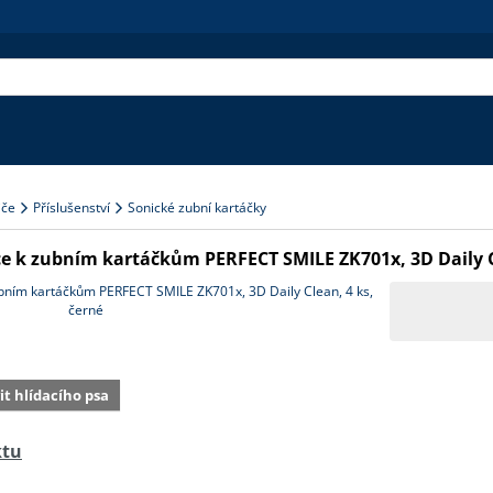
iče
Příslušenství
Sonické zubní kartáčky
e k zubním kartáčkům PERFECT SMILE ZK701x, 3D Daily Cl
vit hlídacího psa
ktu