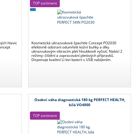
TOP sortiment
vých hlavic
Kosmetická ultrazvuková špachtle Concept PO2030
oncept
efektivně odstraní odumřelé kožní buňky a díky
ultrazvukovým vibracím pleť hloubkově vyčistí. Nabízí 2
režimy: čištění a zapracování pleťových přípravků.
Disponuje kvalitní Li-Ion baterií s USB nabíjením.
Osobní váha diagnostická 180 kg PERFECT HEALTH,
bílá VO4000
TOP sortiment