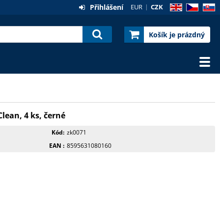
Přihlášení
EUR
CZK
EN
CZ
SK
Košík je prázdný
ean, 4 ks, černé
Kód
zk0071
EAN
8595631080160