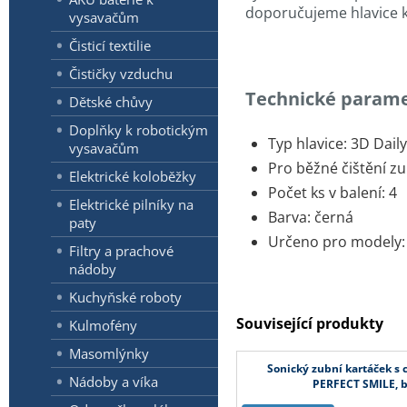
doporučujeme hlavice k
vysavačům
Čisticí textilie
Čističky vzduchu
Technické parame
Dětské chůvy
Doplňky k robotickým
Typ hlavice: 3D Dail
vysavačům
Pro běžné čištění z
Elektrické koloběžky
Počet ks v balení: 4
Elektrické pilníky na
Barva: černá
paty
Určeno pro modely:
Filtry a prachové
nádoby
Kuchyňské roboty
Související produkty
Kulmofény
Masomlýnky
Sonický zubní kartáček s
Nádoby a víka
PERFECT SMILE, 