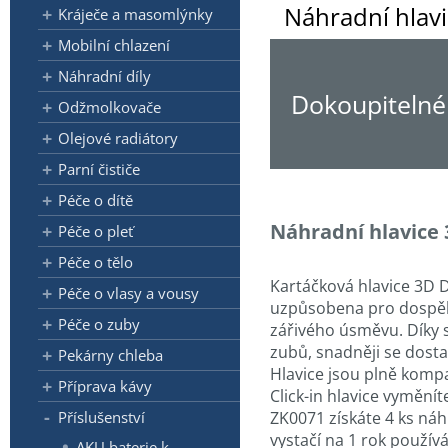
Náhradní hlav
Kráječe a masomlýnky
Mobilní chlazení
Náhradní díly
Dokoupitelné 
Odžmolkovače
Olejové radiátory
Parní čističe
Péče o dítě
Náhradní hlavice 
Péče o pleť
Péče o tělo
Kartáčková hlavice 3D D
Péče o vlasy a vousy
uzpůsobena pro dospělý
Péče o zuby
zářivého úsměvu. Díky 
zubů, snadněji se dosta
Pekárny chleba
Hlavice jsou plně komp
Příprava kávy
Click-in hlavice vyměn
Příslušenství
ZK0071 získáte 4 ks náh
vystačí na 1 rok používá
AKU baterie k