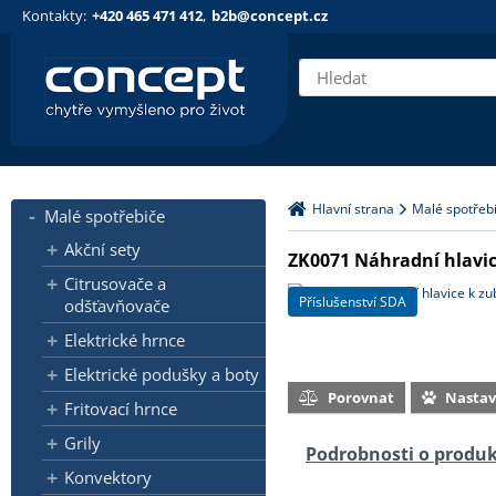
Kontakty:
+420 465 471 412
,
b2b@concept.cz
Hlavní strana
Malé spotřeb
Malé spotřebiče
Akční sety
ZK0071 Náhradní hlavic
Citrusovače a
Příslušenství SDA
odšťavňovače
Elektrické hrnce
Elektrické podušky a boty
Porovnat
Nasta
Fritovací hrnce
Grily
Podrobnosti o produ
Konvektory