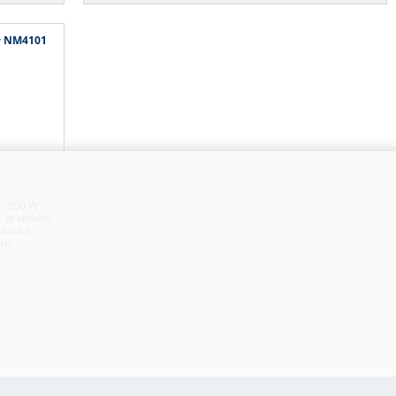
ý NM4101
m 500 W
. Je vhodný
okolády.
ním