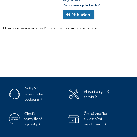
Zapomněli jste heslo?
Přihlášení
Neautorizovaný přístup Přihlaste se prosím a akci opakujte
Pečující
Vlastní a rychlý
zákaznická
servis
podpora
Chytře
Česká značka
vymyšlené
s vlastními
výrobky
prodejnami