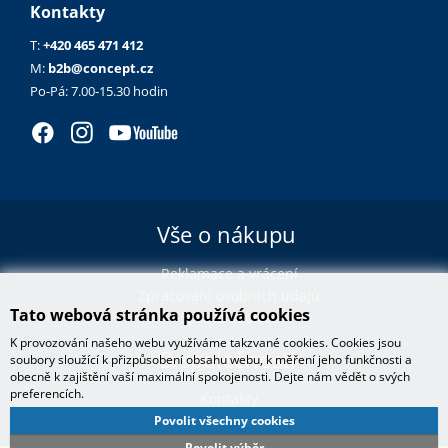
Kontakty
T:
+420 465 471 412
M:
b2b@concept.cz
Po-Pá:
7.00-15.30 hodin
Vše o nákupu
Reklamace a vrácení
Zpracování osobních údajů
Tato webová stránka používá cookies
Správa cookies
K provozování našeho webu využíváme takzvané cookies. Cookies jsou
O společnosti
soubory sloužící k přizpůsobení obsahu webu, k měření jeho funkčnosti a
obecně k zajištění vaší maximální spokojenosti. Dejte nám vědět o svých
preferencích.
Kontakty
Povolit všechny cookies
Povolit výběr